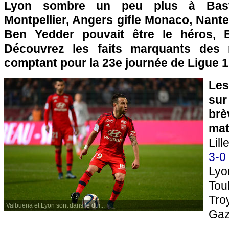
Lyon sombre un peu plus à Bastia
Montpellier, Angers gifle Monaco, Nant
Ben Yedder pouvait être le héros, Br
Découvrez les faits marquants des
comptant pour la 23e journée de Ligue 1
Les
sur
brè
mat
Lil
3-0
Lyo
Tou
Tr
Valbuena et Lyon sont dans le dur...
Gaz