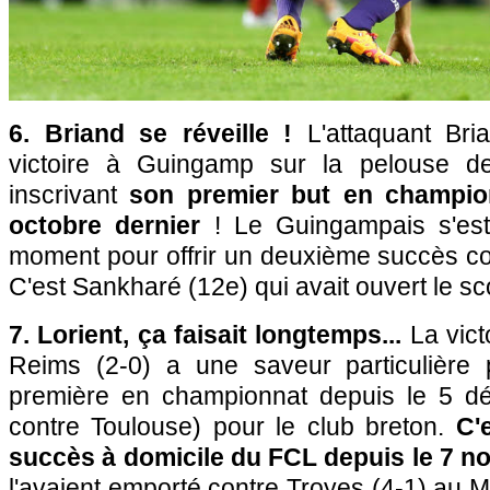
6. Briand se réveille !
L'attaquant Bri
victoire à Guingamp sur la pelouse d
inscrivant
son premier but en champion
octobre dernier
! Le Guingampais s'est 
moment pour offrir un deuxième succès con
C'est Sankharé (12e) qui avait ouvert le sc
7. Lorient, ça faisait longtemps...
La vict
Reims (2-0) a une saveur particulière pu
première en championnat depuis le 5 dé
contre Toulouse) pour le club breton.
C'
succès à domicile du FCL depuis le 7 n
l'avaient emporté contre Troyes (4-1) au Mo