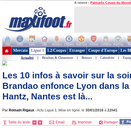
A retenir :
Palmarès Coupe du Mond
OM
PSG
Lyon
Lille
Monaco
Chelsea
Man Utd
Arsenal
Liverpool
ManCity
Ba
+ de clubs
Mercato
Ligue 1
L2/Coupes
Etranger
Coupe d'Europe
Les B
Actualité
|
Résultats & Classement
|
Buteurs
|
Calendrier
|
Equip
Les 10 infos à savoir sur la soi
Brandao enfonce Lyon dans la cr
Hantz, Nantes est là...
Par
Romain Rigaux
-
Actu Ligue 1, Mise en ligne: le
30/01/2016
à
22h41
Taille du texte:
Email
Imprimer
Partager: