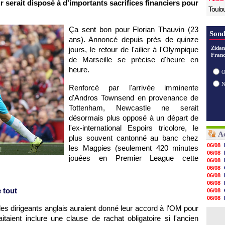
ur serait disposé à d'importants sacrifices financiers pour
Toulo
Ça sent bon pour Florian Thauvin (23
Sond
ans). Annoncé depuis près de quinze
Zidan
jours, le retour de l'ailier à l'Olympique
Franc
de Marseille se précise d'heure en
heure.
O
Renforcé par l'arrivée imminente
d'Andros Townsend en provenance de
Tottenham, Newcastle ne serait
désormais plus opposé à un départ de
l'ex-international Espoirs tricolore, le
Ac
plus souvent cantonné au banc chez
06/08
les Magpies (seulement 420 minutes
!
06/08
jouées en Premier League cette
06/08
06/08
06/08
06/08
 tout
06/08
06/08
06/08
 les dirigeants anglais auraient donné leur accord à l'OM pour
06/08
taient inclure une clause de rachat obligatoire si l'ancien
06/08