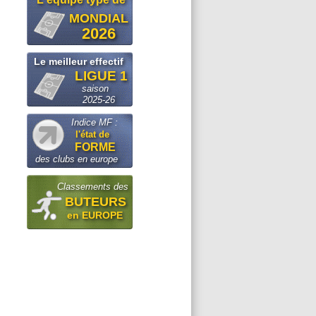
MONDIAL
2026
Le meilleur effectif
LIGUE 1
saison
2025-26
Indice MF :
l'état de
FORME
des clubs en europe
Classements des
BUTEURS
en EUROPE