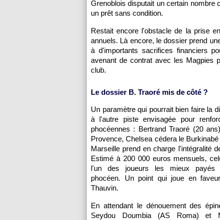
Grenoblois disputait un certain nombre 
un prêt sans condition.
Restait encore l'obstacle de la prise e
annuels. Là encore, le dossier prend un
à d'importants sacrifices financiers p
avenant de contrat avec les Magpies p
club.
Le dossier B. Traoré mis de côté ?
Un paramètre qui pourrait bien faire la d
à l'autre piste envisagée pour renfor
phocéennes : Bertrand Traoré (20 ans)
Provence, Chelsea cédera le Burkinabé
Marseille prend en charge l'intégralité d
Estimé à 200 000 euros mensuels, celui
l'un des joueurs les mieux payés d
phocéen. Un point qui joue en faveur
Thauvin.
En attendant le dénouement des épin
Seydou Doumbia (AS Roma) et 