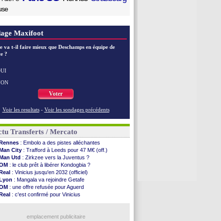
use
age Maxifoot
e va t-il faire mieux que Deschamps en équipe de
e ?
UI
NON
Voter
Voir les resultats
-
Voir les sondages précédents
tu Transferts / Mercato
Rennes
: Embolo a des pistes alléchantes
Man City
: Trafford à Leeds pour 47 M€ (off.)
Man Utd
: Zirkzee vers la Juventus ?
OM
: le club prêt à libérer Kondogbia ?
Real
: Vinicius jusqu'en 2032 (officiel)
Lyon
: Mangala va rejoindre Getafe
OM
: une offre refusée pour Aguerd
Real
: c'est confirmé pour Vinicius
Troyes
: Junior Diaz jusqu'en 2030 (officiel)
PSG
: Akliouche a signé (officiel)
OM
: une offre pour Bulka
emplacement publicitaire