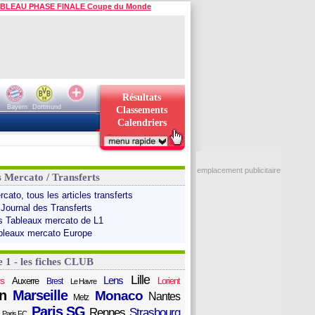
BLEAU PHASE FINALE Coupe du Monde
Résultats
Bayern
Dortmund
Classements
Calendriers
emplacement publicitaire
s Mercato / Transferts
cato, tous les articles transferts
 Journal des Transferts
s Tableaux mercato de L1
bleaux mercato Europe
e 1 - les fiches CLUB
Lille
Lens
s
Auxerre
Lorient
Brest
Le Havre
n
Marseille
Monaco
Nantes
Metz
Paris SG
Rennes
Strasbourg
Paris FC