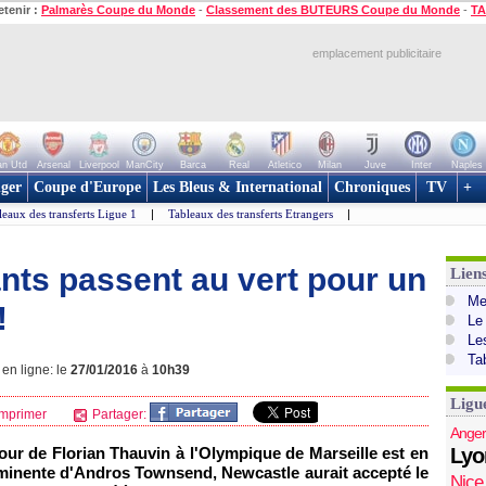
etenir :
Palmarès Coupe du Monde
-
Classement des BUTEURS Coupe du Monde
-
TA
emplacement publicitaire
n Utd
Arsenal
Liverpool
ManCity
Barca
Real
Atletico
Milan
Juve
Inter
Naples
ger
Coupe d'Europe
Les Bleus & International
Chroniques
TV
+
leaux des transferts Ligue 1
|
Tableaux des transferts Etrangers
|
nts passent au vert pour un
Lien
Mer
!
Le
Le
Ta
 en ligne: le
27/01/2016
à
10h39
Ligu
mprimer
Partager:
Anger
tour de Florian Thauvin à l'Olympique de Marseille est en
Lyo
mminente d'Andros Townsend, Newcastle aurait accepté le
Nice