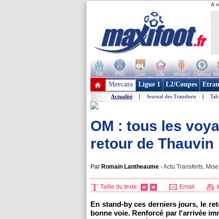
A r
OM
PSG
Lyon
Lille
Monaco
Chelsea
Ma
+ de clubs
Mercato
Ligue 1
L2/Coupes
Etran
Actualité
|
Journal des Transferts
|
Tab
OM : tous les voya
retour de Thauvin 
Par
Romain Lantheaume
-
Actu Transferts, Mise
Taille du texte:
Email
I
En stand-by ces derniers jours, le re
bonne voie. Renforcé par l'arrivée i