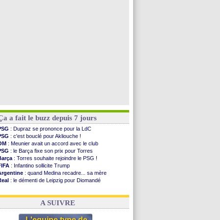
PSG
: contrat signé pour Akliouche
Chelsea
: Palace a fait son offre pour Disasi
PSG
: l'étonnante rumeur Gusto
Bologne
: Dallinga est sur le marché
Voir toutes les brèves
Ça a fait le buzz depuis 7 jours
PSG
: Dupraz se prononce pour la LdC
PSG
: c'est bouclé pour Akliouche !
OM
: Meunier avait un accord avec le club
PSG
: le Barça fixe son prix pour Torres
Barça
: Torres souhaite rejoindre le PSG !
FIFA
: Infantino sollicite Trump
Argentine
: quand Medina recadre... sa mère
Real
: le démenti de Leipzig pour Diomandé
OM
: Paixão attire un 2e club anglais
FIFA
: le conseiller d'Infantino démissionne !
A SUIVRE
L'equipe type de