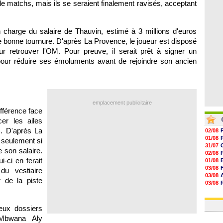
de matchs, mais ils se seraient finalement ravisés, acceptant
06/08
06/08
06/08
06/08
n charge du salaire de Thauvin, estimé à 3 millions d'euros
e bonne tournure. D'après La Provence, le joueur est disposé
our retrouver l'OM. Pour preuve, il serait prêt à signer un
our réduire ses émoluments avant de rejoindre son ancien
emplacement publicitaire
ifférence face
cer les ailes
. D'après La
02/08
01/08
 seulement si
31/07
e son salaire.
02/08
-ci en ferait
01/08
03/08
u vestiaire
03/08
 de la piste
03/08
03/08
31/07
eux dossiers
Mbwana Aly