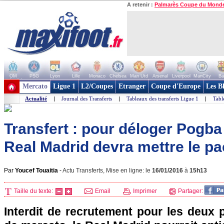
A retenir :
Palmarès Coupe du Mond
OM
PSG
Lyon
Lille
Monaco
Chelsea
Man Utd
Arsenal
Liverpool
ManCity
Ba
+ de clubs
Mercato
Ligue 1
L2/Coupes
Etranger
Coupe d'Europe
Les B
Actualité
|
Journal des Transferts
|
Tableaux des transferts Ligue 1
|
Tabl
Transfert : pour déloger Pogba 
Real Madrid devra mettre le pac
Par
Youcef Touaitia
-
Actu Transferts, Mise en ligne: le
16/01/2016
à
15h13
Taille du texte:
Email
Imprimer
Partager:
Interdit de recrutement pour les deux 