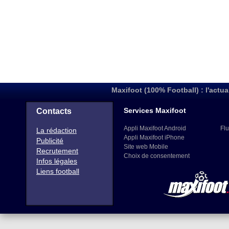
Maxifoot (100% Football) : l'actua
Services Maxifoot
Contacts
Appli Maxifoot Android
Flu
La rédaction
Appli Maxifoot iPhone
Publicité
Site web Mobile
Recrutement
Choix de consentement
Infos légales
Liens football