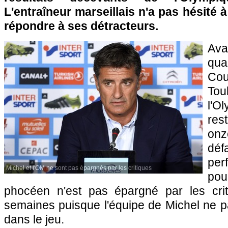
L'entraîneur marseillais n'a pas hésité à
répondre à ses détracteurs.
Ava
qua
Cou
To
l'O
res
on
déf
pe
Michel et l'OM ne sont pas épargnés par les critiques
po
phocéen n'est pas épargné par les crit
semaines puisque l'équipe de Michel ne p
dans le jeu.