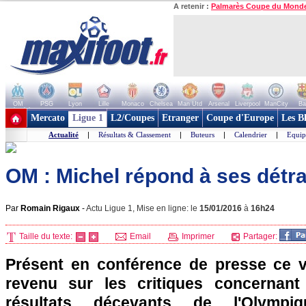
A retenir :
Palmarès Coupe du Mond
OM
PSG
Lyon
Lille
Monaco
Chelsea
Man Utd
Arsenal
Liverpool
ManCity
Ba
+ de clubs
Mercato
Ligue 1
L2/Coupes
Etranger
Coupe d'Europe
Les B
Actualité
|
Résultats & Classement
|
Buteurs
|
Calendrier
|
Equip
OM : Michel répond à ses détr
Par
Romain Rigaux
-
Actu Ligue 1, Mise en ligne: le
15/01/2016
à
16h24
Taille du texte:
Email
Imprimer
Partager:
Présent en conférence de presse ce v
revenu sur les critiques concernant 
résultats décevants de l'Olympiq