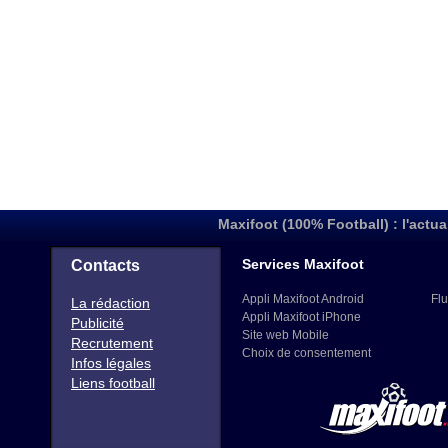
Maxifoot (100% Football) : l'actua
Services Maxifoot
Contacts
Appli Maxifoot Android
Flu
La rédaction
Appli Maxifoot iPhone
Publicité
Site web Mobile
Recrutement
Choix de consentement
Infos légales
Liens football