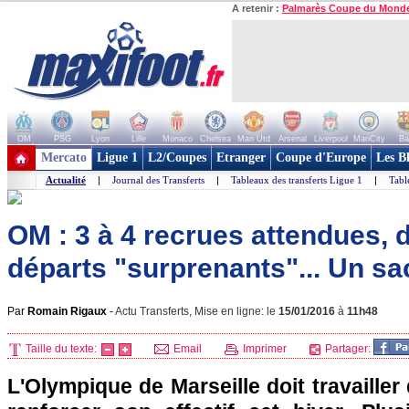
A retenir :
Palmarès Coupe du Mond
OM
PSG
Lyon
Lille
Monaco
Chelsea
Man Utd
Arsenal
Liverpool
ManCity
Ba
+ de clubs
Mercato
Ligue 1
L2/Coupes
Etranger
Coupe d'Europe
Les B
Actualité
|
Journal des Transferts
|
Tableaux des transferts Ligue 1
|
Tabl
OM : 3 à 4 recrues attendues, 
départs "surprenants"... Un sac
Par
Romain Rigaux
-
Actu Transferts, Mise en ligne: le
15/01/2016
à
11h48
Taille du texte:
Email
Imprimer
Partager:
L'Olympique de Marseille doit travailler