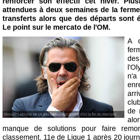
renforcer son effectif cet hiver. Plus
attendues à deux semaines de la ferm
transferts alors que des départs sont 
Le point sur le mercato de l'OM.
A q
fe
de
l'O
n'
enr
arr
clu
de 
Vincent Labrune ne va pas beaucoup dormir d'ici la fin du mercato...
al
manque de solutions pour faire remo
classement. 11e de Ligue 1 après 20 journé