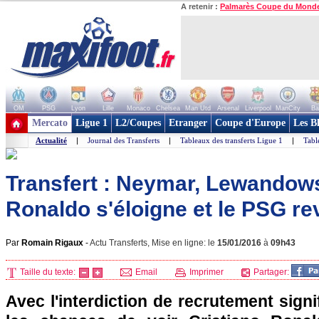
A retenir :
Palmarès Coupe du Mond
OM
PSG
Lyon
Lille
Monaco
Chelsea
Man Utd
Arsenal
Liverpool
ManCity
Ba
+ de clubs
Mercato
Ligue 1
L2/Coupes
Etranger
Coupe d'Europe
Les B
Actualité
|
Journal des Transferts
|
Tableaux des transferts Ligue 1
|
Tabl
Transfert : Neymar, Lewandows
Ronaldo s'éloigne et le PSG re
Par
Romain Rigaux
-
Actu Transferts, Mise en ligne: le
15/01/2016
à
09h43
Taille du texte:
Email
Imprimer
Partager:
Avec l'interdiction de recrutement signi