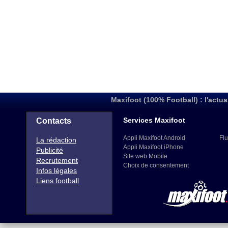
Maxifoot (100% Football) : l'actua
Services Maxifoot
Contacts
Appli Maxifoot Android
Flu
La rédaction
Appli Maxifoot iPhone
Publicité
Site web Mobile
Recrutement
Choix de consentement
Infos légales
Liens football