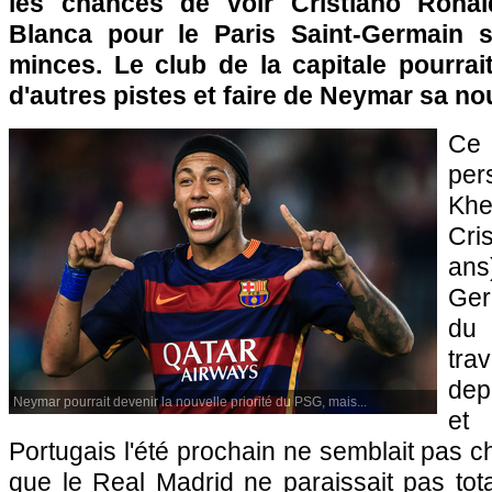
les chances de voir Cristiano Ronal
Blanca pour le Paris Saint-Germain 
minces. Le club de la capitale pourrai
d'autres pistes et faire de Neymar sa nou
Ce 
per
Khe
Cri
ans
Ger
du 
tra
dep
Neymar pourrait devenir la nouvelle priorité du PSG, mais...
et
Portugais l'été prochain ne semblait pas c
que le Real Madrid ne paraissait pas to