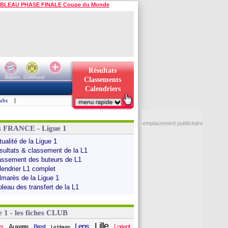
BLEAU PHASE FINALE Coupe du Monde
Résultats
Bayern
Dortmund
Classements
Calendriers
ubs
|
emplacement publicitaire
s FRANCE - Ligue 1
ualité de la Ligue 1
sultats & classement de la L1
assement des buteurs de L1
lendrier L1 complet
lmarès de la Ligue 1
bleau des transfert de la L1
e 1 - les fiches CLUB
Lille
Lens
s
Auxerre
Lorient
Brest
Le Havre