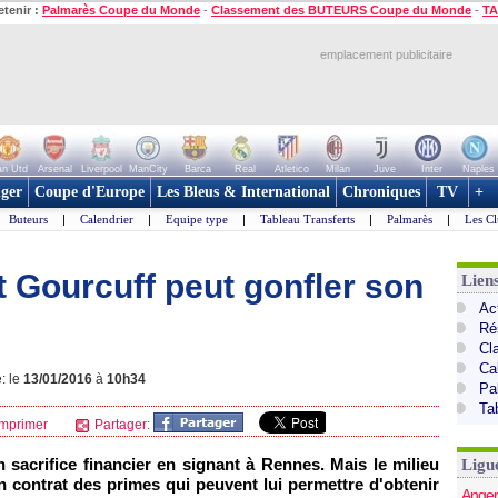
etenir :
Palmarès Coupe du Monde
-
Classement des BUTEURS Coupe du Monde
-
TA
emplacement publicitaire
n Utd
Arsenal
Liverpool
ManCity
Barca
Real
Atletico
Milan
Juve
Inter
Naples
ger
Coupe d'Europe
Les Bleus & International
Chroniques
TV
+
Buteurs
|
Calendrier
|
Equipe type
|
Tableau Transferts
|
Palmarès
|
Les Cl
Gourcuff peut gonfler son
Lien
Act
Ré
Cl
Ca
: le
13/01/2016
à
10h34
Pa
Ta
mprimer
Partager:
 sacrifice financier en signant à Rennes. Mais le milieu
Ligu
on contrat des primes qui peuvent lui permettre d'obtenir
Anger