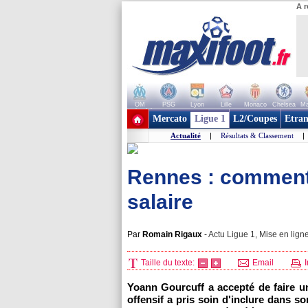
A r
OM
PSG
Lyon
Lille
Monaco
Chelsea
Ma
+ de clubs
Mercato
Ligue 1
L2/Coupes
Etran
Actualité
|
Résultats & Classement
|
Rennes : comment 
salaire
Par
Romain Rigaux
-
Actu Ligue 1, Mise en ligne
Taille du texte:
Email
I
Yoann Gourcuff a accepté de faire un
offensif a pris soin d'inclure dans s