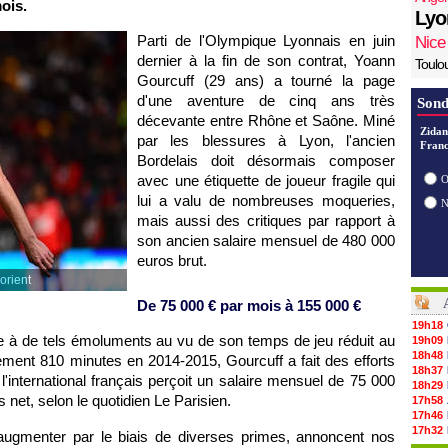
mois.
Lyo
Parti de l'Olympique Lyonnais en juin
Nice
dernier à la fin de son contrat, Yoann
Toulo
Gourcuff (29 ans) a tourné la page
d'une aventure de cinq ans très
Sond
décevante entre Rhône et Saône. Miné
Zidan
par les blessures à Lyon, l'ancien
Franc
Bordelais doit désormais composer
avec une étiquette de joueur fragile qui
O
lui a valu de nombreuses moqueries,
mais aussi des critiques par rapport à
son ancien salaire mensuel de 480 000
euros brut.
orient
De 75 000 € par mois à 155 000 €
19h18
re à de tels émoluments au vu de son temps de jeu réduit au
19h09
18h48
ement 810 minutes en 2014-2015, Gourcuff a fait des efforts
18h37
 l'international français perçoit un salaire mensuel de 75 000
18h29
 net, selon le quotidien Le Parisien.
17h58
17h46
17h32
 augmenter par le biais de diverses primes, annoncent nos
17h16