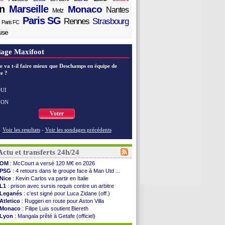
n
Marseille
Monaco
Nantes
Metz
Paris SG
Rennes
Strasbourg
Paris FC
use
age Maxifoot
e va t-il faire mieux que Deschamps en équipe de
e ?
UI
NON
Voter
Voir les resultats
-
Voir les sondages précédents
Actu et transferts 24h/24
OM
: McCourt a versé 120 M€ en 2026
PSG
: 4 retours dans le groupe face à Man Utd ...
Nice
: Kevin Carlos va partir en Italie
L1
: prison avec sursis requis contre un arbitre
Leganés
: c'est signé pour Luca Zidane (off.)
Atletico
: Ruggeri en route pour Aston Villa
Monaco
: Filipe Luis soutient Biereth
Lyon
: Mangala prêté à Getafe (officiel)
PSG
: Nsoki va signer en Croatie