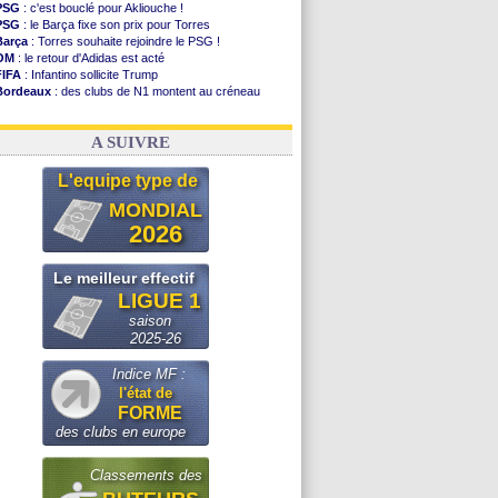
PSG
: c'est bouclé pour Akliouche !
PSG
: le Barça fixe son prix pour Torres
Barça
: Torres souhaite rejoindre le PSG !
OM
: le retour d'Adidas est acté
FIFA
: Infantino sollicite Trump
Bordeaux
: des clubs de N1 montent au créneau
Argentine
: quand Medina recadre... sa mère
Real
: le démenti de Leipzig pour Diomandé
A SUIVRE
L'equipe type de
MONDIAL
2026
Le meilleur effectif
LIGUE 1
saison
2025-26
Indice MF :
l'état de
FORME
des clubs en europe
Classements des