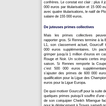
confrères. Le constat est clair : plus il
000 euros par titularisation et 15 000 
avec quatre titularisations, le natif de
salaire de 155 000 euros.
De juteuses primes collectives
Mais les primes collectives peuven
rapporter gros. Si Rennes termine à la 8
L1, son classement actuel, Gourcuff 
000 euros supplémentaires. Un pact
grimper jusqu'à 1 million d'euros en cas
Rouge et Noir. Un scénario certes imp
saison. Si Rennes remporte la Coup
c'est 500 000 euros supplémentaire
s'ajouter des primes de 600 000 eur
qualification pour la Ligue des Champio
euros pour la Ligue Europa.
De quoi motiver Gourcuff pour la suite de
quelques primes puisqu'il souffre d'une
de son coéquipier Cheikh Mbengue face 
pour le déplacement à Troyes samedi pr