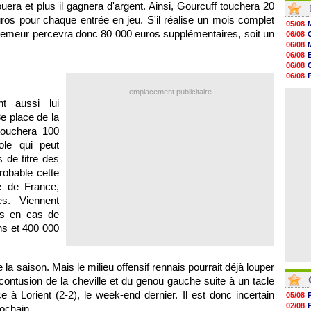
 jouera et plus il gagnera d'argent. Ainsi, Gourcuff touchera 20
16h59
euros pour chaque entrée en jeu. S'il réalise un mois complet
16h37
05/08
16h33
 Ploemeur percevra donc 80 000 euros supplémentaires, soit un
06/08
16h27
06/08
16h22
06/08
16h07
06/08
15h46
06/08
15h41
06/08
emplacement publicitaire
15h20
06/08
t aussi lui
14h55
14h38
e place de la
14h19
touchera 100
13h56
ole qui peut
13h35
13h12
 de titre des
robable cette
e de France,
s. Viennent
os en cas de
ns et 400 000
 la saison. Mais le milieu offensif rennais pourrait déjà louper
 contusion de la cheville et du genou gauche suite à un tacle
à Lorient (2-2), le week-end dernier. Il est donc incertain
05/08
02/08
ochain.