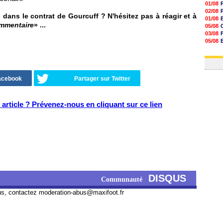
01/08
02/08
ans le contrat de Gourcuff ? N'hésitez pas à réagir et à
01/08
ommentaire
» ...
05/08
03/08
05/08
03/08
03/08
Facebook
Partager sur Twitter
article ? Prévenez-nous en cliquant sur ce lien
DISQUS
Communauté
us, contactez
moderation-abus@maxifoot.fr