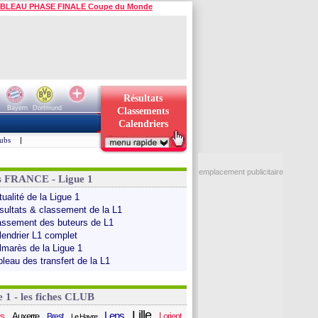
BLEAU PHASE FINALE Coupe du Monde
Résultats
Bayern
Dortmund
Classements
Calendriers
ubs
|
emplacement publicitaire
s FRANCE - Ligue 1
ualité de la Ligue 1
sultats & classement de la L1
assement des buteurs de L1
lendrier L1 complet
lmarès de la Ligue 1
bleau des transfert de la L1
e 1 - les fiches CLUB
Lille
Lens
s
Auxerre
Lorient
Brest
Le Havre