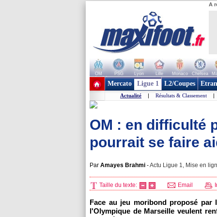
A r
OM
PSG
Lyon
Lille
Monaco
Chelsea
Ma
+ de clubs
Mercato
Ligue 1
L2/Coupes
Etran
Actualité
|
Résultats & Classement
|
OM : en difficulté 
pourrait se faire a
Par
Amayes Brahmi
-
Actu Ligue 1, Mise en lig
Taille du texte:
Email
I
Face au jeu moribond proposé par l'
l'Olympique de Marseille veulent renf