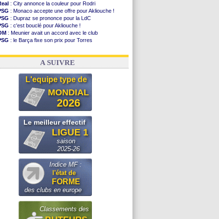
Real
: City annonce la couleur pour Rodri
PSG
: Monaco accepte une offre pour Akliouche !
PSG
: Dupraz se prononce pour la LdC
PSG
: c'est bouclé pour Akliouche !
OM
: Meunier avait un accord avec le club
PSG
: le Barça fixe son prix pour Torres
OM
: accord de principe entre Rulli et Man City
Barça
: Torres souhaite rejoindre le PSG !
A SUIVRE
L'equipe type de
MONDIAL
2026
Le meilleur effectif
LIGUE 1
saison
2025-26
Indice MF :
l'état de
FORME
des clubs en europe
Classements des