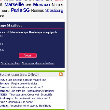
n
Marseille
Monaco
Nantes
Metz
Paris SG
Rennes
Strasbourg
Paris FC
use
age Maxifoot
e va t-il faire mieux que Deschamps en équipe de
e ?
UI
NON
Voter
Voir les resultats
-
Voir les sondages précédents
Actu et transferts 24h/24
PSG
: Luis Enrique satisfait malgré tout
Monaco
: Pogba pointé du doigt
Rennes
: Zabiri n'est pas fan de la L1
Rennes
: une offre de Fulham pour Aït Boudlal
VIDEO
: Thomasson et Cresswell réconciliés
Dunkerque
: Nzonzi avait des pistes en L1
Lyon
: Mangala sur le départ
Amical
: Arsenal s'incline face au Real Betis
Amical
: lourde défaite pour le PSG