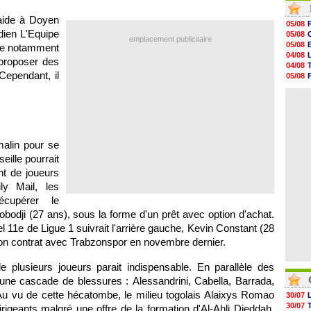
05/08
aide à Doyen
05/08
05/08
05/08
dien L'Equipe
05/08
emplacement publicitaire
05/08
05/08
upe notamment
05/08
04/08
 proposer des
05/08
04/08
05/08
Cependant, il
05/08
05/08
04/08
05/08
04/08
05/08
05/08
05/08
05/08
alin pour se
05/08
05/08
eille pourrait
nt de joueurs
ly Mail, les
récupérer le
obodji (27 ans), sous la forme d'un prêt avec option d'achat.
l 11e de Ligue 1 suivrait l'arrière gauche, Kevin Constant (28
 son contrat avec Trabzonspor en novembre dernier.
 plusieurs joueurs parait indispensable. En parallèle des
à une cascade de blessures : Alessandrini, Cabella, Barrada,
 vu de cette hécatombe, le milieu togolais Alaixys Romao
30/07
30/07
irigeants malgré une offre de la formation d'Al-Ahli Djeddah.