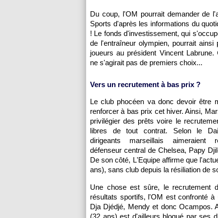
Du coup, l'OM pourrait demander de l'
Sports d'après les informations du quoti
! Le fonds d'investissement, qui s'occ
de l'entraîneur olympien, pourrait ainsi
joueurs au président Vincent Labrune. 
ne s'agirait pas de premiers choix...
Vers un recrutement à bas prix ?
Le club phocéen va donc devoir être m
renforcer à bas prix cet hiver. Ainsi, Mars
privilégier des prêts voire le recruteme
libres de tout contrat. Selon le Dai
dirigeants marseillais aimeraient 
défenseur central de Chelsea, Papy Djil
De son côté, L'Equipe affirme que l'actue
ans), sans club depuis la résiliation de
Une chose est sûre, le recrutement de
résultats sportifs, l'OM est confronté 
Dja Djédjé, Mendy et donc Ocampos. Au
(32 ans) est d'ailleurs bloqué par ses d