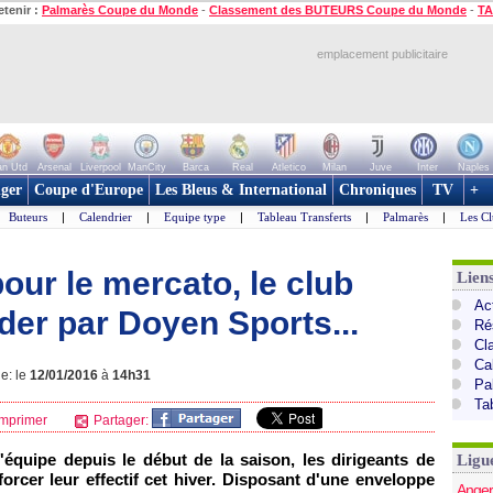
etenir :
Palmarès Coupe du Monde
-
Classement des BUTEURS Coupe du Monde
-
TA
emplacement publicitaire
n Utd
Arsenal
Liverpool
ManCity
Barca
Real
Atletico
Milan
Juve
Inter
Naples
ger
Coupe d'Europe
Les Bleus & International
Chroniques
TV
+
Buteurs
|
Calendrier
|
Equipe type
|
Tableau Transferts
|
Palmarès
|
Les Cl
pour le mercato, le club
Lien
Act
ider par Doyen Sports...
Ré
Cl
Ca
ne: le
12/01/2016
à
14h31
Pa
Ta
mprimer
Partager:
équipe depuis le début de la saison, les dirigeants de
Ligu
orcer leur effectif cet hiver. Disposant d'une enveloppe
Anger