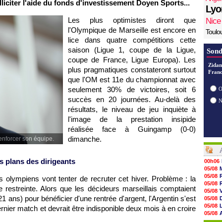
lliciter l'aide du fonds d'investissement Doyen Sports...
Lyo
Les plus optimistes diront que
Nice
l'Olympique de Marseille est encore en
Toulo
lice dans quatre compétitions cette
saison (Ligue 1, coupe de la Ligue,
Sond
coupe de France, Ligue Europa). Les
Zidan
plus pragmatiques constateront surtout
Franc
que l'OM est 11e du championnat avec
seulement 30% de victoires, soit 6
O
succès en 20 journées. Au-delà des
résultats, le niveau de jeu inquiète à
l'image de la prestation insipide
réalisée face à Guingamp (0-0)
dimanche.
enforcer son équipe.
 plans des dirigeants
00h06
05/08
05/08
ts olympiens vont tenter de recruter cet hiver. Problème : la
05/08
restreinte. Alors que les décideurs marseillais comptaient
05/08
1 ans) pour bénéficier d'une rentrée d'argent, l'Argentin s'est
05/08
05/08
rnier match et devrait être indisponible deux mois à en croire
05/08
05/08