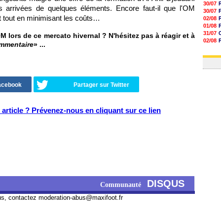
30/07
les arrivées de quelques éléments. Encore faut-il que l'OM
30/07
t tout en minimisant les coûts…
02/08
01/08
31/07
M lors de ce mercato hivernal ? N'hésitez pas à réagir et à
02/08
ommentaire
» ...
30/07
01/08
Facebook
Partager sur Twitter
article ? Prévenez-nous en cliquant sur ce lien
DISQUS
Communauté
us, contactez
moderation-abus@maxifoot.fr