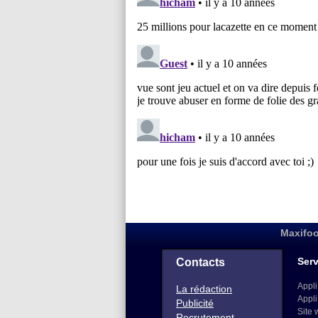
Maxifoo
Serv
Contacts
Appli
La rédaction
Appli
Publicité
Site 
Recrutement