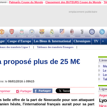
etenir :
Palmarès Coupe du Monde
-
Classement des BUTEURS Coupe du Monde
-
TA
emplacement publicitaire
n Utd
Arsenal
Liverpool
ManCity
Barca
Real
Atletico
Milan
Juve
Inter
Naples
ger
Coupe d'Europe
Les Bleus & International
Chroniques
TV
+
leaux des transferts Ligue 1
|
Tableaux des transferts Etrangers
|
a proposé plus de 25 M€
Lien
Mer
Le
Le
Ta
gne: le
06/01/2016
à
09h15
Ligu
mprimer
Partager:
Anger
 belle offre de la part de Newcastle pour son attaquant
Lyo
nien hésite, l'international français aurait pour sa part
Nice