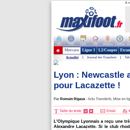
A r
OM
PSG
Lyon
Lille
Monaco
Chelsea
Ma
+ de clubs
Mercato
Ligue 1
L2/Coupes
Etran
Actualité
|
Journal des Transferts
|
Tab
Lyon : Newcastle 
pour Lacazette !
Par
Romain Rigaux
-
Actu Transferts, Mise en li
Taille du texte:
Email
I
L'Olympique Lyonnais a reçu une très
Alexandre Lacazette. Si le club rhoda