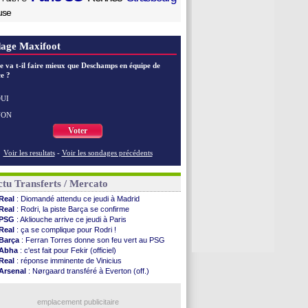
use
age Maxifoot
e va t-il faire mieux que Deschamps en équipe de
e ?
UI
NON
Voter
Voir les resultats
-
Voir les sondages précédents
tu Transferts / Mercato
Real
: Diomandé attendu ce jeudi à Madrid
Real
: Rodri, la piste Barça se confirme
PSG
: Akliouche arrive ce jeudi à Paris
Real
: ça se complique pour Rodri !
Barça
: Ferran Torres donne son feu vert au PSG
Abha
: c'est fait pour Fekir (officiel)
Real
: réponse imminente de Vinicius
Arsenal
: Nørgaard transféré à Everton (off.)
Rennes
: une offre de Fulham pour Aït Boudlal
Lyon
: Mangala sur le départ
Man City
: Maresca flou pour Reijnders
emplacement publicitaire