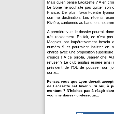
Mais qu'en pense Lacazette ? A en croire 
Le Gone ne souhaite pas quitter son c
France. De plus, l'avant-centre lyonn
comme destination. Les récents exe
Rivière, cantonnés au banc, ont notamment 
A première vue, le dossier pourrait donc
très rapidement. En fait, ce n'est pas 
Magpies ont impérativement besoin 
numéro 9 et pourraient insister en r
charge avec une proposition supérieure 
d'euros ! A ce prix-là, Jean-Michel Aula
refuser ? Le club anglais espère ainsi 
président de l'OL de pousser son jo
sortie...
Pensez-vous que Lyon devrait accept
de Lacazette cet hiver ? Si oui, à pa
montant ? N'hésitez pas à réagir dans
«commentaires» ci-dessous...