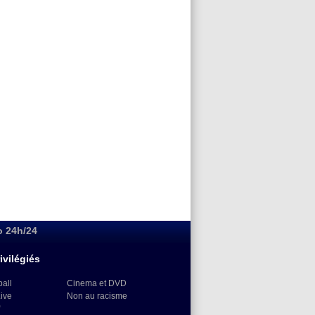
o 24h/24
ivilégiés
ball
Cinema et DVD
Live
Non au racisme
)