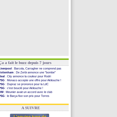
Al-Diriyah
: Mbemba arrive libre (officiel)
Atletico
: le plan d'Alvarez à son retour
PSG
: la compo pour le premier match amical
Newcastle
: Jaissle est le nouveau coach (off.)
Voir toutes les brèves
Ça a fait le buzz depuis 7 jours
Liverpool
: Barcola, Carragher ne comprend pas
Tottenham
: De Zerbi annonce une "bombe"
Real
: City annonce la couleur pour Rodri
PSG
: Monaco accepte une offre pour Akliouche !
PSG
: Dupraz se prononce pour la LdC
PSG
: c'est bouclé pour Akliouche !
OM
: Meunier avait un accord avec le club
PSG
: le Barça fixe son prix pour Torres
Barça
: Torres souhaite rejoindre le PSG !
FIFA
: Infantino sollicite Trump
A SUIVRE
L'equipe type de