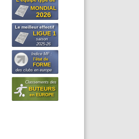
MONDIAL
2026
Le meilleur effectif
LIGUE 1
saison
2025-26
Indice MF :
l'état de
FORME
des clubs en europe
Classements des
BUTEURS
en EUROPE