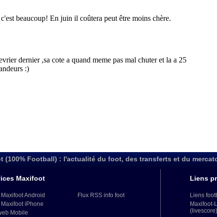
t (100% Football) : l'actualité du foot, des transferts et du mercat
ices Maxifoot
Liens pr
 Maxifoot Android
Flux RSS info foot
Liens foot
 Maxifoot iPhone
Maxifoot-
(livescore
web Mobile