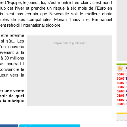
L'Equipe, le joueur, lui, s'est montré très clair : c'est non !
05/08
05/08
lub cet hiver et prendre un risque à six mois de l'Euro en
05/08
ais n'est pas certain que Newcastle soit le meilleur choix
05/08
mples de ses compatriotes Florian Thauvin et Emmanuel
refroidi l'international tricolore.
 être refermé
si sûr... Les
emplacement publicitaire
d'un nouveau
evenant à la
à 30 millions
s pourra-t-il
convaincre le
ueur vers la
30/07
30/07
30/07
30/07
er une vente
02/08
rtir de quel
01/08
31/07
 la rubrique
02/08
01/08
03/08