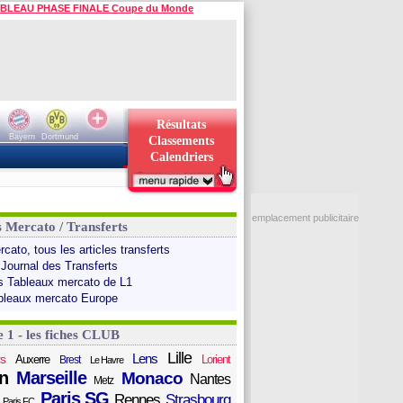
BLEAU PHASE FINALE Coupe du Monde
Résultats
Bayern
Dortmund
Classements
Calendriers
emplacement publicitaire
s Mercato / Transferts
cato, tous les articles transferts
 Journal des Transferts
s Tableaux mercato de L1
bleaux mercato Europe
e 1 - les fiches CLUB
Lille
Lens
s
Auxerre
Lorient
Brest
Le Havre
n
Marseille
Monaco
Nantes
Metz
Paris SG
Rennes
Strasbourg
Paris FC