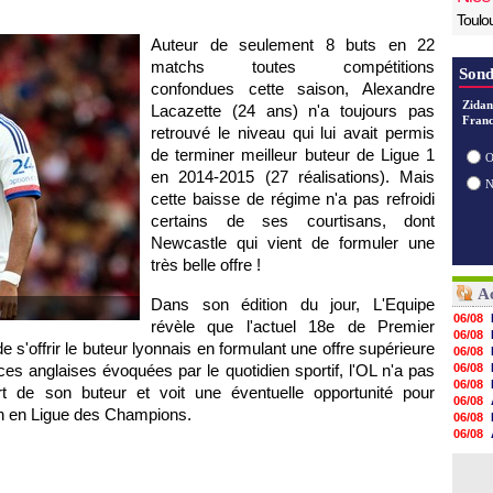
Toulo
Auteur de seulement 8 buts en 22
matchs toutes compétitions
Sond
confondues cette saison, Alexandre
Zidan
Lacazette (24 ans) n'a toujours pas
Franc
retrouvé le niveau qui lui avait permis
de terminer meilleur buteur de Ligue 1
O
en 2014-2015 (27 réalisations). Mais
cette baisse de régime n'a pas refroidi
certains de ses courtisans, dont
Newcastle qui vient de formuler une
très belle offre !
Ac
Dans son édition du jour, L'Equipe
06/08
révèle que l'actuel 18e de Premier
06/08
e s'offrir le buteur lyonnais en formulant une offre supérieure
06/08
ces anglaises évoquées par le quotidien sportif, l'OL n'a pas
06/08
06/08
t de son buteur et voit une éventuelle opportunité pour
06/08
ion en Ligue des Champions.
06/08
06/08
05/08
05/08
05/08