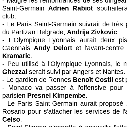
- Malgré les remontrances de ses dirigeant
Saint-Germain
Adrien Rabiot
souhaiterai
club.
- Le Paris Saint-Germain suivrait de très p
du Partizan Belgrade,
Andrija Zivkovic
.
- L'Olympique Lyonnais aurait deux pis
Caennais
Andy Delort
et l'avant-centre
Kramaric
.
- Peu utilisé à l'Olympique Lyonnais, le m
Ghezzal
serait suivi par Angers et Nantes.
- Le gardien de Rennes
Benoît Costil
est 
- Monaco va passer à l'offensive pour 
parisien
Presnel Kimpembe
.
- Le Paris Saint-Germain aurait proposé 
Rosario pour s'attacher les services de l
Celso
.