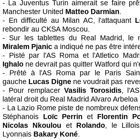
- La Juventus Turin aimerait se faire prêt
Manchester United
Matteo Darmian
.
- En difficulté au Milan AC, l'attaquant
L
rebondir au CKSA Moscou.
- Sur les tablettes du Real Madrid, le
Miralem Pjanic
a indiqué ne pas être intér
- Pisté par l'AS Roma et l'Atletico Madr
Ighalo
ne devrait pas quitter Watford qui n
- Prêté à l'AS Roma par le Paris Saint
gauche
Lucas Digne
ne voudrait pas reve
- Pour remplacer
Vasilis Torosidis
, l'A
latéral droit du Real Madrid Alvaro Arbeloa
- La Lazio Rome piste de nombreux défens
Stéphanois
Loïc Perrin
et
Florentin P
Nicolas Nkoulou
et
Rolando
, le Lillo
Lyonnais
Bakary Koné
.