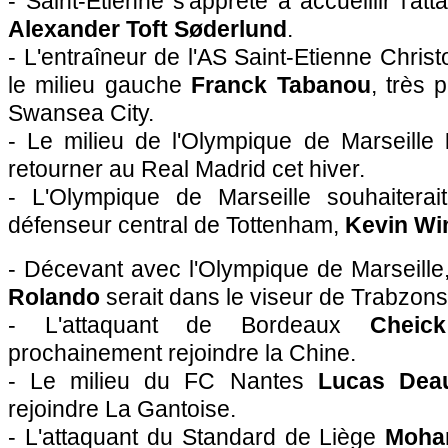
- Saint-Etienne s'apprête à accueillir l'a
Alexander Toft Søderlund
.
- L'entraîneur de l'AS Saint-Etienne Chris
le milieu gauche
Franck Tabanou
, très 
Swansea City.
- Le milieu de l'Olympique de Marseille
retourner au Real Madrid cet hiver.
- L'Olympique de Marseille souhaiterai
défenseur central de Tottenham,
Kevin W
- Décevant avec l'Olympique de Marseille,
Rolando
serait dans le viseur de Trabzons
- L'attaquant de Bordeaux
Cheic
prochainement rejoindre la Chine.
- Le milieu du FC Nantes
Lucas Dea
rejoindre La Gantoise.
- L'attaquant du Standard de Liège
Moha