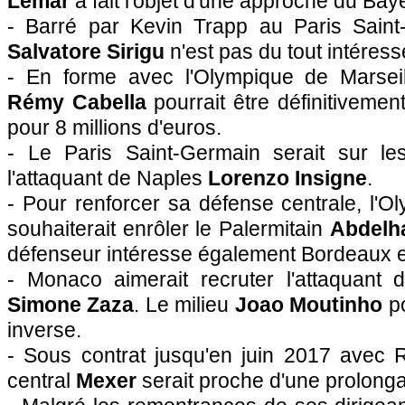
Lemar
a fait l'objet d'une approche du Ba
- Barré par Kevin Trapp au Paris Saint
Salvatore Sirigu
n'est pas du tout intéress
- En forme avec l'Olympique de Marseille
Rémy Cabella
pourrait être définitiveme
pour 8 millions d'euros.
- Le Paris Saint-Germain serait sur le
l'attaquant de Naples
Lorenzo Insigne
.
- Pour renforcer sa défense centrale, l'O
souhaiterait enrôler le Palermitain
Abdelh
défenseur intéresse également Bordeaux et
- Monaco aimerait recruter l'attaquant 
Simone Zaza
. Le milieu
Joao Moutinho
po
inverse.
- Sous contrat jusqu'en juin 2017 avec 
central
Mexer
serait proche d'une prolonga