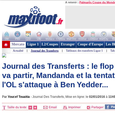
A retenir :
Palmarès Coupe du Mond
OM
PSG
Lyon
Lille
Monaco
Chelsea
Man Utd
Arsenal
Liverpool
ManCity
Ba
+ de clubs
Mercato
Ligue 1
L2/Coupes
Etranger
Coupe d'Europe
Les B
Actualité
|
Journal des Transferts
|
Tableaux des transferts Ligue 1
|
Tab
Journal des Transferts : le flo
va partir, Mandanda et la tenta
l'OL s'attaque à Ben Yedder...
Par
Youcef Touaitia
-
Journal Des Transferts, Mise en ligne: le
02/01/2016
à
11h
Taille du texte:
Email
Imprimer
Partager: