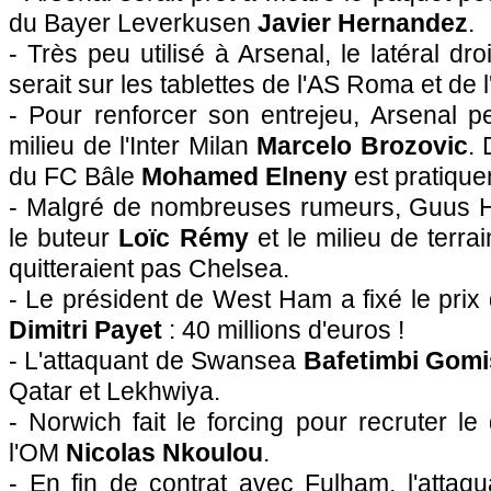
du Bayer Leverkusen
Javier Hernandez
.
- Très peu utilisé à Arsenal, le latéral dro
serait sur les tablettes de l'AS Roma et de
- Pour renforcer son entrejeu, Arsenal pe
milieu de l'Inter Milan
Marcelo Brozovic
. 
du FC Bâle
Mohamed Elneny
est pratiqu
- Malgré de nombreuses rumeurs, Guus H
le buteur
Loïc Rémy
et le milieu de terra
quitteraient pas Chelsea.
- Le président de West Ham a fixé le prix 
Dimitri Payet
: 40 millions d'euros !
- L'attaquant de Swansea
Bafetimbi Gomi
Qatar et Lekhwiya.
- Norwich fait le forcing pour recruter le
l'OM
Nicolas Nkoulou
.
- En fin de contrat avec Fulham, l'attaq