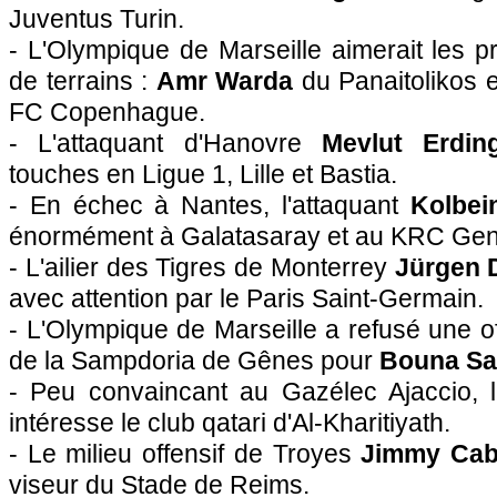
Juventus Turin.
- L'Olympique de Marseille aimerait les pr
de terrains :
Amr Warda
du Panaitolikos 
FC Copenhague.
- L'attaquant d'Hanovre
Mevlut Erdin
touches en Ligue 1, Lille et Bastia.
- En échec à Nantes, l'attaquant
Kolbei
énormément à Galatasaray et au KRC Gen
- L'ailier des Tigres de Monterrey
Jürgen
avec attention par le Paris Saint-Germain.
- L'Olympique de Marseille a refusé une of
de la Sampdoria de Gênes pour
Bouna Sa
- Peu convaincant au Gazélec Ajaccio, l
intéresse le club qatari d'Al-Kharitiyath.
- Le milieu offensif de Troyes
Jimmy Ca
viseur du Stade de Reims.