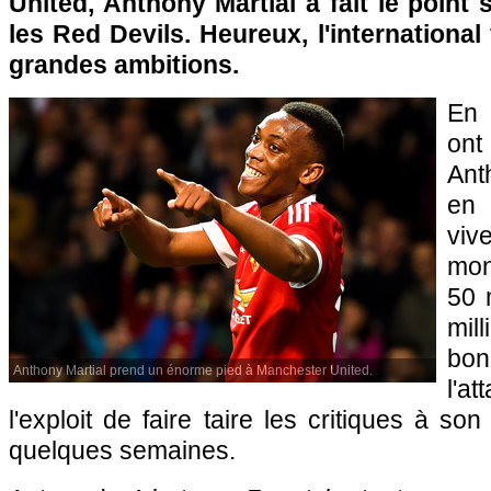
United, Anthony Martial a fait le point
les Red Devils. Heureux, l'international
grandes ambitions.
En 
ont
Ant
en
viv
mon
50 
mi
bo
Anthony Martial prend un énorme pied à Manchester United.
l'a
l'exploit de faire taire les critiques à so
quelques semaines.