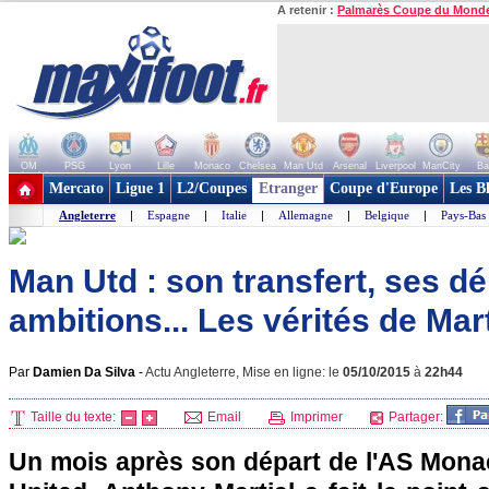
A retenir :
Palmarès Coupe du Mond
OM
PSG
Lyon
Lille
Monaco
Chelsea
Man Utd
Arsenal
Liverpool
ManCity
Ba
+ de clubs
Mercato
Ligue 1
L2/Coupes
Etranger
Coupe d'Europe
Les B
Angleterre
|
Espagne
|
Italie
|
Allemagne
|
Belgique
|
Pays-Bas
Man Utd : son transfert, ses d
ambitions... Les vérités de Mart
Par
Damien Da Silva
-
Actu Angleterre, Mise en ligne: le
05/10/2015
à
22h44
Taille du texte:
Email
Imprimer
Partager:
Un mois après son départ de l'AS Mon