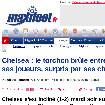
A retenir :
Palmarès Coupe du Mond
OM
PSG
Lyon
Lille
Monaco
Chelsea
Man Utd
Arsenal
Liverpool
ManCity
Ba
+ de clubs
Mercato
Ligue 1
L2/Coupes
Etranger
Coupe d'Europe
Les B
Angleterre
|
Espagne
|
Italie
|
Allemagne
|
Belgique
|
Pays-Bas
Chelsea : le torchon brûle ent
ses joueurs, surpris par ses ch
Par
Amayes Brahmi
-
Actu Angleterre, Mise en ligne: le
01/10/2015
à
12h08
Taille du texte:
Email
Imprimer
Partager:
Chelsea s'est incliné (1-2) mardi soir su