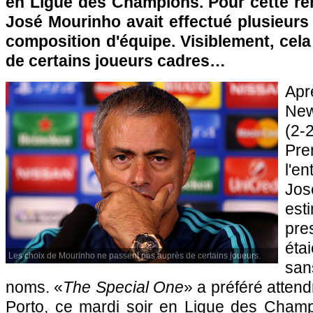
en Ligue des Champions. Pour cette ren
José Mourinho avait effectué plusieurs
composition d'équipe. Visiblement, cela
de certains joueurs cadres…
Apr
New
(2-
Pr
l'e
Jo
est
pre
éta
Les choix de Mourinho ne passent pas auprès de certains joueurs.
san
noms. «
The Special One
» a préféré attend
Porto, ce mardi soir en Ligue des Champi