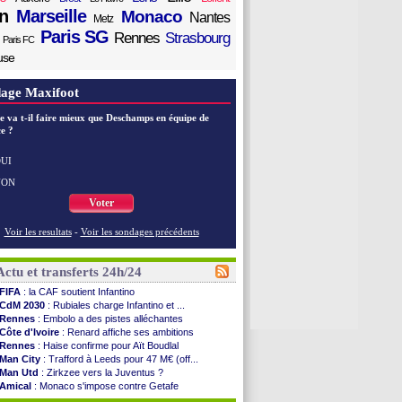
n
Marseille
Monaco
Nantes
Metz
Paris SG
Rennes
Strasbourg
Paris FC
use
age Maxifoot
e va t-il faire mieux que Deschamps en équipe de
e ?
UI
NON
Voter
Voir les resultats
-
Voir les sondages précédents
Actu et transferts 24h/24
FIFA
: la CAF soutient Infantino
CdM 2030
: Rubiales charge Infantino et ...
Rennes
: Embolo a des pistes alléchantes
Côte d'Ivoire
: Renard affiche ses ambitions
Rennes
: Haise confirme pour Aït Boudlal
Man City
: Trafford à Leeds pour 47 M€ (off...
Man Utd
: Zirkzee vers la Juventus ?
Amical
: Monaco s'impose contre Getafe
Nantes
: Der Zakarian et sa relation avec Kita