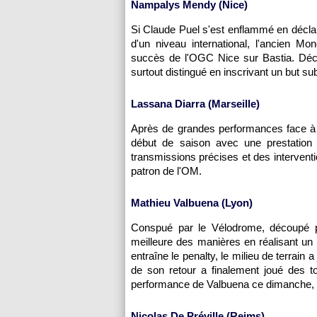
Nampalys Mendy (Nice)
Si Claude Puel s'est enflammé en déclara
d'un niveau international, l'ancien M
succès de l'OGC Nice sur Bastia. Déci
surtout distingué en inscrivant un but s
Lassana Diarra (Marseille)
Après de grandes performances face à d
début de saison avec une prestatio
transmissions précises et des interventi
patron de l'OM.
Mathieu Valbuena (Lyon)
Conspué par le Vélodrome, découpé par
meilleure des manières en réalisant un 
entraîne le penalty, le milieu de terrain
de son retour a finalement joué des t
performance de Valbuena ce dimanche, c'
Nicolas De Préville (Reims)