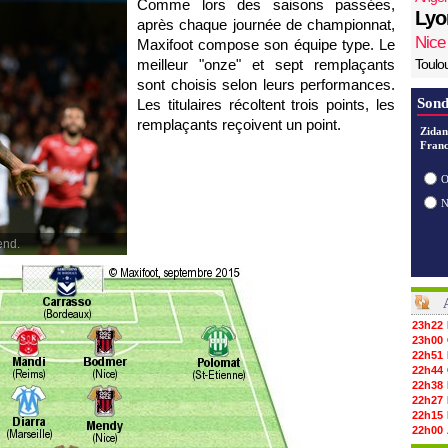
Comme lors des saisons passées,
Lyo
après chaque journée de championnat,
Nice
Maxifoot compose son équipe type. Le
meilleur "onze" et sept remplaçants
Toulo
sont choisis selon leurs performances.
Sond
Les titulaires récoltent trois points, les
remplaçants reçoivent un point.
Zidan
Franc
O
end.
23h22
23h00
22h51
22h44
22h38
22h27
22h15
22h00
21h48