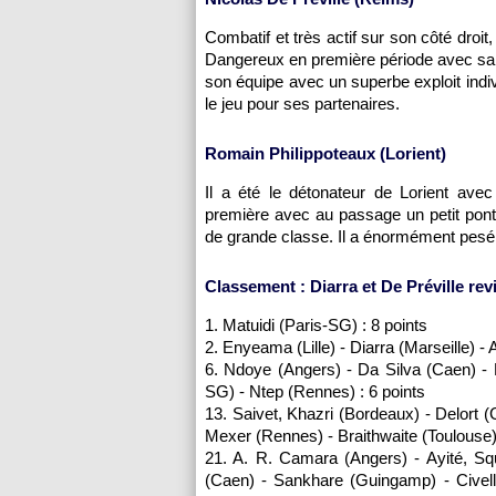
Combatif et très actif sur son côté dro
Dangereux en première période avec sa fr
son équipe avec un superbe exploit indi
le jeu pour ses partenaires.
Romain Philippoteaux (Lorient)
Il a été le détonateur de Lorient av
première avec au passage un petit pon
de grande classe. Il a énormément pesé
Classement : Diarra et De Préville rev
1. Matuidi (Paris-SG) : 8 points
2. Enyeama (Lille) - Diarra (Marseille) - 
6. Ndoye (Angers) - Da Silva (Caen) - 
SG) - Ntep (Rennes) : 6 points
13. Saivet, Khazri (Bordeaux) - Delort 
Mexer (Rennes) - Braithwaite (Toulouse) 
21. A. R. Camara (Angers) - Ayité, Squi
(Caen) - Sankhare (Guingamp) - Civelli 