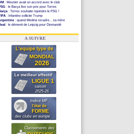
OM
: Meunier avait un accord avec le club
PSG
: le Barça fixe son prix pour Torres
Barça
: Torres souhaite rejoindre le PSG !
FIFA
: Infantino sollicite Trump
Argentine
: quand Medina recadre... sa mère
Real
: le démenti de Leipzig pour Diomandé
OM
: Paixão attire un 2e club anglais
FIFA
: le conseiller d'Infantino démissionne !
A SUIVRE
L'equipe type de
MONDIAL
2026
Le meilleur effectif
LIGUE 1
saison
2025-26
Indice MF :
l'état de
FORME
des clubs en europe
Classements des