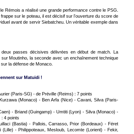
it, le Rémois a réalisé une grande performance contre le PSG.
appe sur le poteau, il est décisif sur l'ouverture du score de
viduel avant de servir Siebatcheu. Un véritable exemple dans
ec deux passes décisives délivrées en début de match. La
t sur Moutinho, la seconde avec un enchaînement technique
 sur la défense de Monaco.
iennent sur Matuidi !
Aurier (Paris-SG) - de Préville (Reims) : 7 points
Kurzawa (Monaco) - Ben Arfa (Nice) - Cavani, Silva (Paris-
(Caen) - Briand (Guingamp) - Umtiti (Lyon) - Silva (Monaco) -
: 4 points
llaci (Bastia) - Pallois, Carrasso, Prior (Bordeaux) - Féret
(Lille) - Philippoteaux, Mesloub, Lecomte (Lorient) - Fekir,