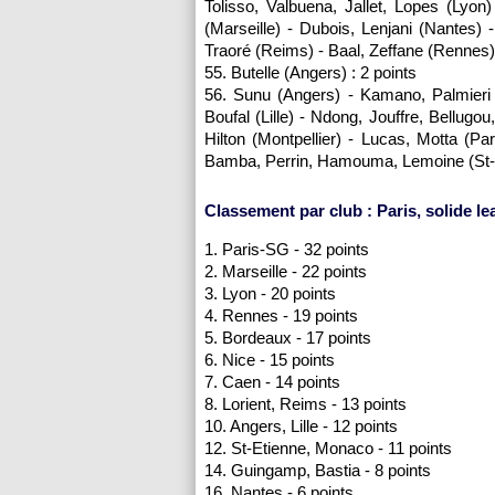
Tolisso, Valbuena, Jallet, Lopes (Lyon
(Marseille) - Dubois, Lenjani (Nantes) 
Traoré (Reims) - Baal, Zeffane (Rennes) 
55. Butelle (Angers) : 2 points
56. Sunu (Angers) - Kamano, Palmieri 
Boufal (Lille) - Ndong, Jouffre, Bellug
Hilton (Montpellier) - Lucas, Motta (P
Bamba, Perrin, Hamouma, Lemoine (St-Et
Classement par club : Paris, solide le
1. Paris-SG - 32 points
2. Marseille - 22 points
3. Lyon - 20 points
4. Rennes - 19 points
5. Bordeaux - 17 points
6. Nice - 15 points
7. Caen - 14 points
8. Lorient, Reims - 13 points
10. Angers, Lille - 12 points
12. St-Etienne, Monaco - 11 points
14. Guingamp, Bastia - 8 points
16. Nantes - 6 points