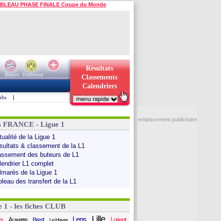
BLEAU PHASE FINALE Coupe du Monde
Résultats
Bayern
Dortmund
Classements
Calendriers
ubs
|
emplacement publicitaire
s FRANCE - Ligue 1
ualité de la Ligue 1
sultats & classement de la L1
assement des buteurs de L1
lendrier L1 complet
lmarès de la Ligue 1
bleau des transfert de la L1
e 1 - les fiches CLUB
Lille
Lens
s
Auxerre
Lorient
Brest
Le Havre