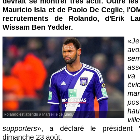
devrait se montrer très actif. Outre les
Mauricio Isla et de Paolo De Ceglie, l'O
recrutements de Rolando, d'Erik 
Wissam Ben Yedder.
«
Je
av
se
ass
va
évid
ma
pos
haut
Rolando est attendu à Marseille ce lundi.
vi
supporters
», a déclaré le président 
dimanche 23 août.