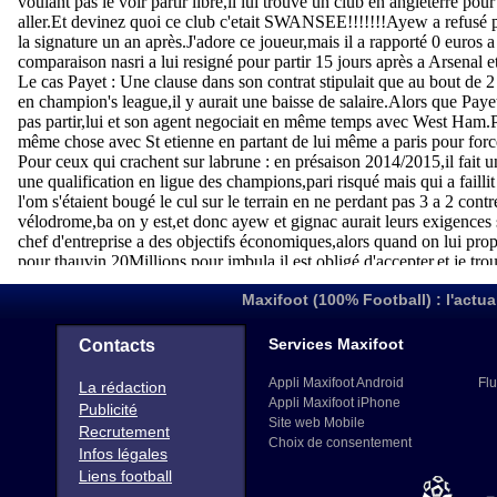
Maxifoot (100% Football) : l'actua
Services Maxifoot
Contacts
Appli Maxifoot Android
Flu
La rédaction
Appli Maxifoot iPhone
Publicité
Site web Mobile
Recrutement
Choix de consentement
Infos légales
Liens football