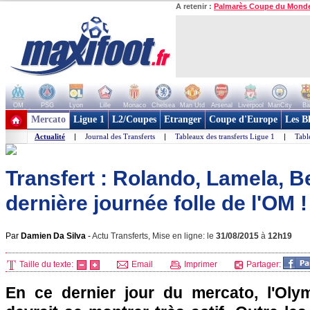
A retenir :
Palmarès Coupe du Mond
OM
PSG
Lyon
Lille
Monaco
Chelsea
Man Utd
Arsenal
Liverpool
ManCity
Ba
+ de clubs
Mercato
Ligue 1
L2/Coupes
Etranger
Coupe d'Europe
Les B
Actualité
|
Journal des Transferts
|
Tableaux des transferts Ligue 1
|
Tabl
Transfert : Rolando, Lamela, Be
dernière journée folle de l'OM !
Par
Damien Da Silva
-
Actu Transferts, Mise en ligne: le
31/08/2015
à
12h19
Taille du texte:
Email
Imprimer
Partager:
En ce dernier jour du mercato, l'Oly