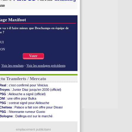
use
age Maxifoot
e va t-il faire mieux que Deschamps en équipe de
e ?
UI
NON
Voter
Voir les resultats
-
Voir les sondages précédents
tu Transferts / Mercato
Real
: c'est confirmé pour Vinicius
Troyes
: Junior Diaz jusqu'en 2030 (officiel)
PSG
: Akliouche a signé (officiel)
OM
: une offre pour Bulka
PSG
: contrat signé pour Akliouche
Chelsea
: Palace a fait son offre pour Disasi
PSG
: l'étonnante rumeur Gusto
Bologne
: Dallinga est sur le marché
OM
: accord trouvé avec Man City pour Rulli
OM
: Medina vers Leverkusen pour 25 M€
Uruguay
: Forlan nommé sélectionneur (officiel)
emplacement publicitaire