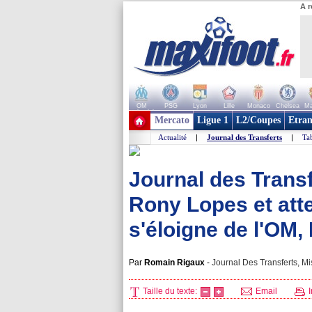
A r
OM
PSG
Lyon
Lille
Monaco
Chelsea
Ma
+ de clubs
Mercato
Ligue 1
L2/Coupes
Etran
Actualité
|
Journal des Transferts
|
Tab
Journal des Transf
Rony Lopes et at
s'éloigne de l'OM, 
Par
Romain Rigaux
-
Journal Des Transferts, Mi
Taille du texte:
Email
I