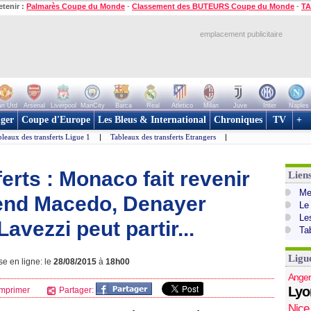
etenir :
Palmarès Coupe du Monde
-
Classement des BUTEURS Coupe du Monde
-
TA
emplacement publicitaire
n Utd
Arsenal
Liverpool
ManCity
Barca
Real
Atletico
Milan
Juve
Inter
Naples
ger
Coupe d'Europe
Les Bleus & International
Chroniques
TV
+
leaux des transferts Ligue 1
|
Tableaux des transferts Etrangers
|
erts : Monaco fait revenir
Lien
Mer
tend Macedo, Denayer
Le
Le
Lavezzi peut partir...
Ta
Ligu
se en ligne: le
28/08/2015
à
18h00
Anger
Lyo
mprimer
Partager:
Nice