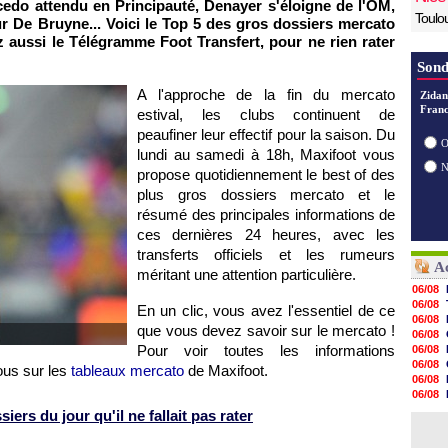
edo attendu en Principauté, Denayer s'éloigne de l'OM,
Toulo
ur De Bruyne... Voici le Top 5 des gros dossiers mercato
 aussi le Télégramme Foot Transfert, pour ne rien rater
Sond
A l'approche de la fin du mercato
Zidan
Franc
estival, les clubs continuent de
peaufiner leur effectif pour la saison. Du
O
lundi au samedi à 18h, Maxifoot vous
propose quotidiennement le best of des
plus gros dossiers mercato et le
résumé des principales informations de
ces dernières 24 heures, avec les
transferts officiels et les rumeurs
Ac
méritant une attention particulière.
06/08
06/08
En un clic, vous avez l'essentiel de ce
06/08
que vous devez savoir sur le mercato !
06/08
Pour voir toutes les informations
06/08
06/08
ous sur les
tableaux mercato
de Maxifoot.
06/08
06/08
06/08
ers du jour qu'il ne fallait pas rater
06/08
06/08