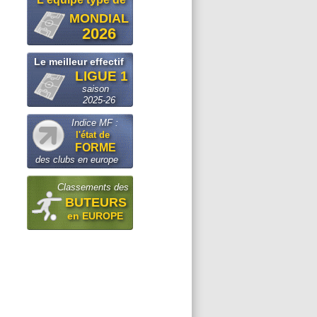
MONDIAL
2026
Le meilleur effectif
LIGUE 1
saison
2025-26
Indice MF :
l'état de
FORME
des clubs en europe
Classements des
BUTEURS
en EUROPE