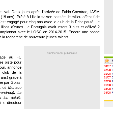
06/08
06/08
06/08
tival. Deux jours après l'arrivée de Fabio Coentrao, l'ASM
06/08
9 ans). Prêté à Lille la saison passée, le milieu offensif de
'est engagé pour cinq ans avec le club de la Principauté. Le
lions d'euros. Le Portugais avait inscrit 3 buts et délivré 2
ampionnat avec le LOSC en 2014-2015. Encore une bonne
 la recherche de nouveaux jeunes talents.
emplacement publicitaire
ngagé au FC
re piste pour
30/07
our, annoncé
02/08
e club de la
01/08
1 ans) grâce à
31/07
02/08
ée par Goias.
01/08
 nuit Monaco
03/08
ndredi). La
03/08
03/08
t les détails
03/08
é le directeur