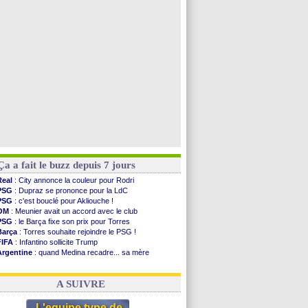
Séville
: Juanlu signe à Bournemouth (officiel)
Real
: Diomandé pour 140 M€ ! (officiel)
Man City
: Rodri préfère le Barça au Real !
Rennes
: Aït Boudlal veut rejoindre Fulham
Voir toutes les brèves
Ça a fait le buzz depuis 7 jours
Real
: City annonce la couleur pour Rodri
PSG
: Dupraz se prononce pour la LdC
PSG
: c'est bouclé pour Akliouche !
OM
: Meunier avait un accord avec le club
PSG
: le Barça fixe son prix pour Torres
Barça
: Torres souhaite rejoindre le PSG !
FIFA
: Infantino sollicite Trump
Argentine
: quand Medina recadre... sa mère
Real
: le démenti de Leipzig pour Diomandé
OM
: Paixão attire un 2e club anglais
A SUIVRE
L'equipe type de