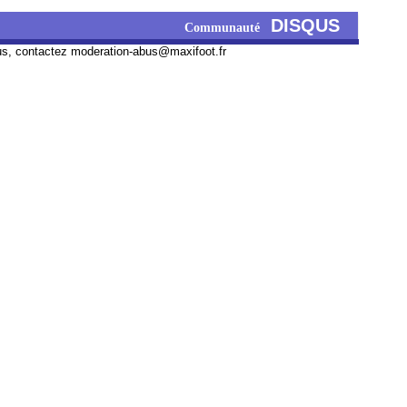
DISQUS
Communauté
us, contactez
moderation-abus@maxifoot.fr