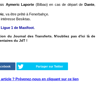
çais
Aymeric Laporte
(Bilbao) en cas de départ de
Dante
,
ic
, va être prêté à Fenerbahçe.
, intéresse Besiktas.
 Ligue 1 de Maxifoot.
on du Journal des Transferts. N'oubliez pas d'ici là de
entaires du JdT !
Facebook
Partager sur Twitter
article ? Prévenez-nous en cliquant sur ce lien