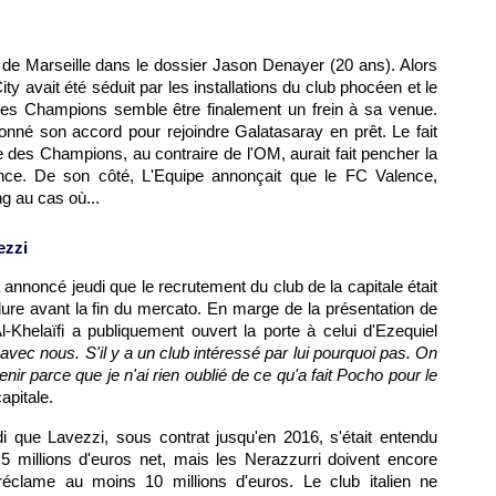
 de Marseille dans le dossier Jason Denayer (20 ans). Alors
y avait été séduit par les installations du club phocéen et le
es Champions semble être finalement un frein à sa venue.
nné son accord pour rejoindre Galatasaray en prêt. Le fait
e des Champions, au contraire de l'OM, aurait fait pencher la
nce. De son côté, L'Equipe annonçait que le FC Valence,
ng au cas où...
ezzi
 annoncé jeudi que le recrutement du club de la capitale était
ure avant la fin du mercato. En marge de la présentation de
Khelaïfi a publiquement ouvert la porte à celui d'Ezequiel
 avec nous. S'il y a un club intéressé par lui pourquoi pas. On
nir parce que je n'ai rien oublié de ce qu'a fait Pocho pour le
apitale.
di que Lavezzi, sous contrat jusqu'en 2016, s'était entendu
,5 millions d'euros net, mais les Nerazzurri doivent encore
éclame au moins 10 millions d'euros. Le club italien ne