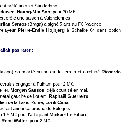
 est prêté un an à Sunderland.
verkusen,
Heung-Min Son
, pour 30 M€.
est prêté une saison à Valenciennes.
rllan Santos
(Braga) a signé 5 ans au FC Valence.
relayeur
Pierre-Emile Hojbjerg
à Schalke 04 sans option
llait pas rater :
laga) sa priorité au milieu de terrain et a refusé
Riccardo
devrait s'engager à Fulham pour 2 M€.
llier,
Morgan Sanson
, déjà courtisé en mai.
latéral gauche de Lorient,
Raphaël Guerreiro
.
ilieu de la Lazio Rome,
Lorik Cana
.
er
, est annoncé proche de Bologne.
à 1,5 M€ pour l'attaquant
Mickaël Le Bihan
.
,
Rémi Walter
, pour 2 M€.