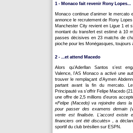
1 - Monaco fait revenir Rony Lopes...
Monaco continue d'animer le mercato es
annonce le recrutement de Rony Lopes (1
Manchester City revient en Ligue 1 et s
montant du transfert est estimé à 10 mil
passes décisives en 23 matchs de ch
pioche pour les Monégasques, toujours à
2 - ...et attend Macedo
Alors qu'Aderllan Santos s'est e
Valence, l'AS Monaco a activé une aut
trouver le remplaçant d'Aymen Abdenn
partant avant la fin du mercato. L
Principauté va s'offrir Felipe Macedo (2
une offre de 2,5 millions d'euros accept
«
Felipe (Macedo) va rejoindre dans la
pour passer des examens demain (ve
vente est finalisée. L'accord existe e
financiers ont été discutés
» , a déclar
sportif du club brésilien sur ESPN.