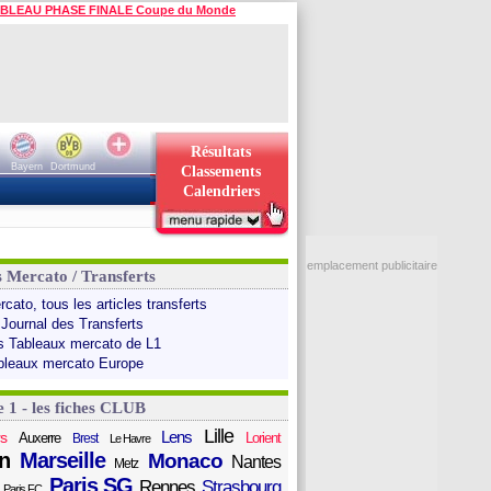
BLEAU PHASE FINALE Coupe du Monde
Résultats
Bayern
Dortmund
Classements
Calendriers
emplacement publicitaire
s Mercato / Transferts
cato, tous les articles transferts
 Journal des Transferts
s Tableaux mercato de L1
bleaux mercato Europe
e 1 - les fiches CLUB
Lille
Lens
s
Auxerre
Lorient
Brest
Le Havre
n
Marseille
Monaco
Nantes
Metz
Paris SG
Rennes
Strasbourg
Paris FC