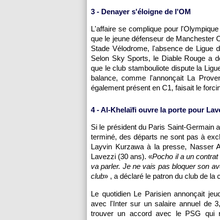
3 - Denayer s'éloigne de l'OM
L'affaire se complique pour l'Olympique
que le jeune défenseur de Manchester Cit
Stade Vélodrome, l'absence de Ligue d
Selon Sky Sports, le Diable Rouge a do
que le club stambouliote dispute la Ligu
balance, comme l'annonçait La Prove
également présent en C1, faisait le forci
4 - Al-Khelaïfi ouvre la porte pour Lav
Si le président du Paris Saint-Germain a
terminé, des départs ne sont pas à excl
Layvin Kurzawa à la presse, Nasser Al-
Lavezzi (30 ans). «
Pocho il a un contrat
va parler. Je ne vais pas bloquer son ave
club
» , a déclaré le patron du club de la c
Le quotidien Le Parisien annonçait jeu
avec l'Inter sur un salaire annuel de 3
trouver un accord avec le PSG qui r