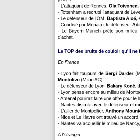
- L'attaquant de Rennes,
Ola Toivonen
,
- Tottenham a recruté l'attaquant de Le
- Le défenseur de l'OM,
Baptiste Aloé
, 
- Courtisé par Monaco, le défenseur
Ade
- Le Bayern Munich prête son milieu 
d'achat.
Le TOP des bruits de couloir qu'il ne fa
En France
- Lyon fait toujours de
Sergi Darder
(Ma
Montolivo
(Milan AC).
- Le défenseur de Lyon,
Bakary Koné
, 
- Lyon pense encore au milieu de Montpe
- Arsenal pourrait faire une offre pour le 
- Nantes discute avec le défenseur et m
- L'ailier de Montpellier,
Anthony Mouni
- Nice et Le Havre ont trouvé un accord 
- Nantes va accueillir le milieu de Nancy
A l'étranger