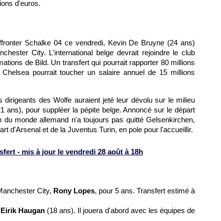
ions d'euros.
fronter Schalke 04 ce vendredi, Kevin De Bruyne (24 ans)
ester City. L'international belge devrait rejoindre le club
tions de Bild. Un transfert qui pourrait rapporter 80 millions
 Chelsea pourrait toucher un salaire annuel de 15 millions
s dirigeants des Wolfe auraient jeté leur dévolu sur le milieu
21 ans), pour suppléer la pépite belge. Annoncé sur le départ
n du monde allemand n'a toujours pas quitté Gelsenkirchen,
d'Arsenal et de la Juventus Turin, en pole pour l'accueillir.
ert - mis à jour le vendredi 28 août à 18h
 Manchester City,
Rony Lopes
, pour 5 ans. Transfert estimé à
,
Eirik Haugan
(18 ans). Il jouera d'abord avec les équipes de