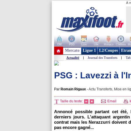
A r
OM
PSG
Lyon
Lille
Monaco
Chelsea
Ma
+ de clubs
Mercato
Ligue 1
L2/Coupes
Etran
Actualité
|
Journal des Transferts
|
Tab
PSG : Lavezzi à l'I
Par
Romain Rigaux
-
Actu Transferts, Mise en li
Taille du texte:
Email
I
Annoncé possible partant cet été, 
derniers jours. L'attaquant argenti
contrat mais les Nerazzurri doivent 
pas encore gagné...