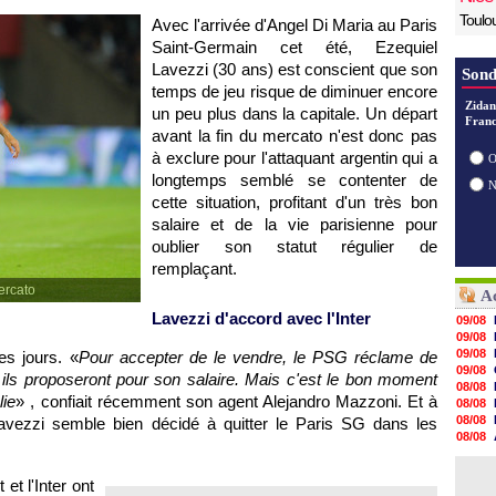
Toulo
Avec l'arrivée d'Angel Di Maria au Paris
Saint-Germain cet été, Ezequiel
Lavezzi (30 ans) est conscient que son
Sond
temps de jeu risque de diminuer encore
Zidan
un peu plus dans la capitale. Un départ
Franc
avant la fin du mercato n'est donc pas
à exclure pour l'attaquant argentin qui a
O
longtemps semblé se contenter de
cette situation, profitant d'un très bon
salaire et de la vie parisienne pour
oublier son statut régulier de
remplaçant.
mercato
Ac
Lavezzi d'accord avec l'Inter
09/08
09/08
09/08
s jours. «
Pour accepter de le vendre, le PSG réclame de
09/08
en ils proposeront pour son salaire. Mais c'est le bon moment
08/08
lie
» , confiait récemment son agent Alejandro Mazzoni. Et à
08/08
08/08
 Lavezzi semble bien décidé à quitter le Paris SG dans les
08/08
08/08
08/08
et l'Inter ont
08/08