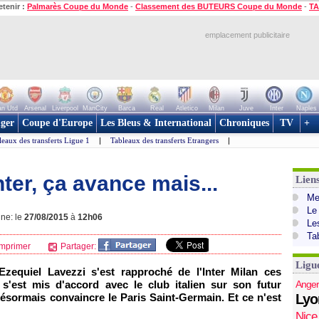
etenir :
Palmarès Coupe du Monde
-
Classement des BUTEURS Coupe du Monde
-
TA
emplacement publicitaire
n Utd
Arsenal
Liverpool
ManCity
Barca
Real
Atletico
Milan
Juve
Inter
Naples
ger
Coupe d'Europe
Les Bleus & International
Chroniques
TV
+
leaux des transferts Ligue 1
|
Tableaux des transferts Etrangers
|
nter, ça avance mais...
Lien
Mer
Le
gne: le
27/08/2015
à
12h06
Le
Ta
mprimer
Partager:
Ligu
Ezequiel Lavezzi s'est rapproché de l'Inter Milan ces
n s'est mis d'accord avec le club italien sur son futur
Anger
désormais convaincre le Paris Saint-Germain. Et ce n'est
Lyo
Nice