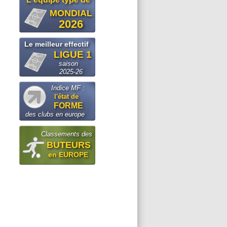
MONDIAL
2026
Le meilleur effectif
LIGUE 1
saison
2025-26
Indice MF :
l'état de
FORME
des clubs en europe
Classements des
BUTEURS
en EUROPE