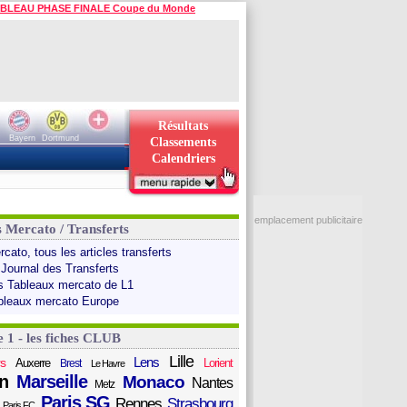
BLEAU PHASE FINALE Coupe du Monde
Résultats
Bayern
Dortmund
Classements
Calendriers
emplacement publicitaire
s Mercato / Transferts
cato, tous les articles transferts
 Journal des Transferts
s Tableaux mercato de L1
bleaux mercato Europe
e 1 - les fiches CLUB
Lille
Lens
s
Auxerre
Lorient
Brest
Le Havre
n
Marseille
Monaco
Nantes
Metz
Paris SG
Rennes
Strasbourg
Paris FC