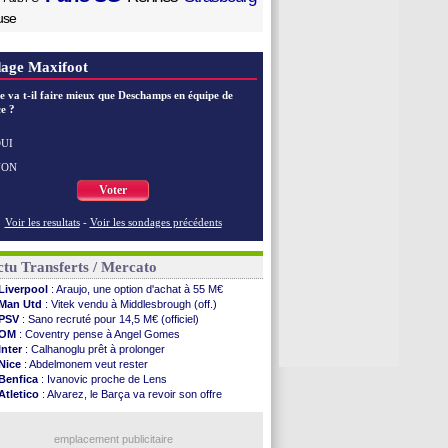
use
age Maxifoot
e va t-il faire mieux que Deschamps en équipe de
e ?
UI
NON
Voter
Voir les resultats
-
Voir les sondages précédents
tu Transferts / Mercato
Liverpool
: Araujo, une option d'achat à 55 M€
Man Utd
: Vitek vendu à Middlesbrough (off.)
PSV
: Sano recruté pour 14,5 M€ (officiel)
OM
: Coventry pense à Angel Gomes
Inter
: Calhanoglu prêt à prolonger
Nice
: Abdelmonem veut rester
Benfica
: Ivanovic proche de Lens
Atletico
: Alvarez, le Barça va revoir son offre
Lorient
: Mbamba prêté par Leverkusen (officiel)
Naples
: Lukaku dit oui à Fenerbahçe
LA Galaxy
: Sergi Roberto a signé (officiel)
emplacement publicitaire