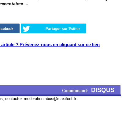
ommentaire
» ...
Facebook
Partager sur Twitter
article ? Prévenez-nous en cliquant sur ce lien
DISQUS
Communauté
us, contactez
moderation-abus@maxifoot.fr