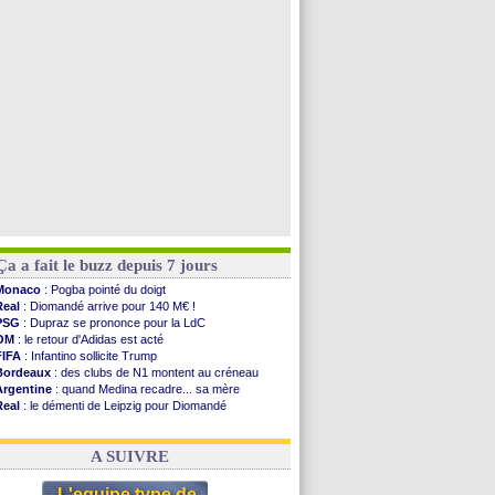
Barça
: De Jong menacé par l’arrivée de Rodri
Nottingham
: O. Diomande arrive pour 40 M€
Lens
: Ganiou prolongé jusqu'en 2030 (officiel)
Atletico
: Almada rejoint River Plate (off.)
Voir toutes les brèves
Ça a fait le buzz depuis 7 jours
Monaco
: Pogba pointé du doigt
Real
: Diomandé arrive pour 140 M€ !
PSG
: Dupraz se prononce pour la LdC
OM
: le retour d'Adidas est acté
FIFA
: Infantino sollicite Trump
Bordeaux
: des clubs de N1 montent au créneau
Argentine
: quand Medina recadre... sa mère
Real
: le démenti de Leipzig pour Diomandé
OM
: le club prêt à libérer Kondogbia ?
OM
: Paixão attire un 2e club anglais
A SUIVRE
L'equipe type de