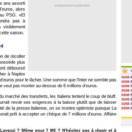
08/08
s ans assorti
emplacement publicitaire
08/08
d'euros, alors
08/08
n au PSG. «El
08/08
iendra pas à
a visiblement
cette saison.
rd
on de récolter
 possède plus
ient déboursé
cher à Naples
05/08
s d'euros pour le lâcher. Une somme que l'Inter ne semble pas
05/08
 ne veut pas monter au-dessus de 6 millions d'euros.
02/08
05/08
03/08
 marché des transferts, les Italiens tentent le coup de bluff.
05/08
rrait revoir ses exigences à la baisse plutôt que de laisser
03/08
ôté de la presse italienne, on se montre optimiste puisque La
03/08
06/08
rait prêt à accepter un chèque de 7 millions d'euros. Affaire
03/08
Lavezzi ? Même pour 7 M€ ? N'hésitez pas à réagir et à