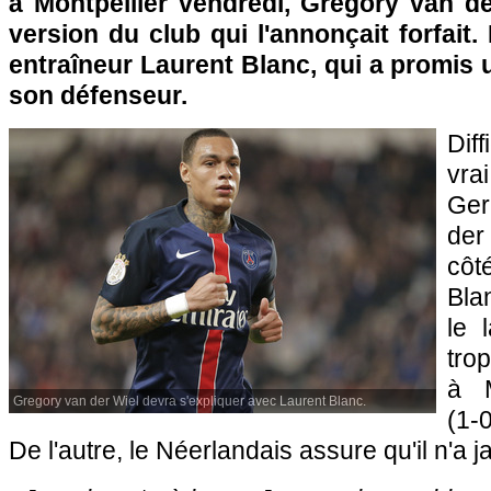
à Montpellier vendredi, Gregory van de
version du club qui l'annonçait forfait
entraîneur Laurent Blanc, qui a promis
son défenseur.
Diff
vrai
Ger
der
côté
Bla
le 
tro
à M
Gregory van der Wiel devra s'expliquer avec Laurent Blanc.
(1-
De l'autre, le Néerlandais assure qu'il n'a 