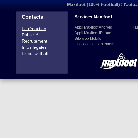
Maxifoot (100% Football) : l'actua
Services Maxifoot
Contacts
Appli Maxifoot Android
Flu
La rédaction
Appli Maxifoot iPhone
Publicité
Site web Mobile
Recrutement
Choix de consentement
Infos légales
Liens football