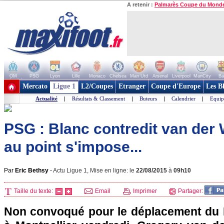
A retenir :
Palmarès Coupe du Mond
OM
PSG
Lyon
Lille
Monaco
Chelsea
Man Utd
Arsenal
Liverpool
ManCity
Ba
+ de clubs
Mercato
Ligue 1
L2/Coupes
Etranger
Coupe d'Europe
Les B
Actualité
|
Résultats & Classement
|
Buteurs
|
Calendrier
|
Equip
PSG : Blanc contredit van der 
au point s'impose...
Par
Eric Bethsy
-
Actu Ligue 1, Mise en ligne: le
22/08/2015
à
09h10
Taille du texte:
Email
Imprimer
Partager:
Non convoqué pour le déplacement du 