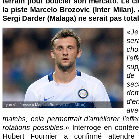
terrain pour boucler son mercato. Le c
la piste Marcelo Brozovic (Inter Milan),
Sergi Darder (Malaga) ne serait pas tota
«
J
ser
ch
l'e
sup
de
se
de
d'é
Lyon s'intéresse à Marcelo Brozovic (Inter Milan)
ave
matchs, cela permettrait d'améliorer l'effec
rotations possibles.
» Interrogé en confér
Hubert Fournier a confirmé attendre 