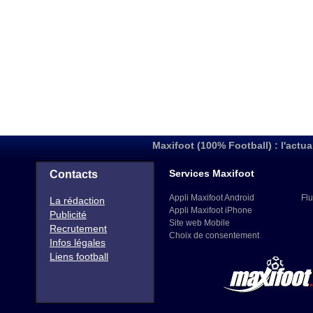
Maxifoot (100% Football) : l'actua
Services Maxifoot
Contacts
Appli Maxifoot Android
Flu
La rédaction
Appli Maxifoot iPhone
Publicité
Site web Mobile
Recrutement
Choix de consentement
Infos légales
Liens football