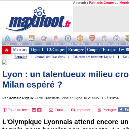
A retenir :
Palmarès Coupe du Mond
OM
PSG
Lyon
Lille
Monaco
Chelsea
Man Utd
Arsenal
Liverpool
ManCity
Ba
+ de clubs
Mercato
Ligue 1
L2/Coupes
Etranger
Coupe d'Europe
Les B
Actualité
|
Journal des Transferts
|
Tableaux des transferts Ligue 1
|
Tabl
Lyon : un talentueux milieu croa
Milan espéré ?
Par
Romain Rigaux
-
Actu Transferts, Mise en ligne: le
21/08/2015
à
11h56
Taille du texte:
Email
Imprimer
Partager:
L'Olympique Lyonnais attend encore un 