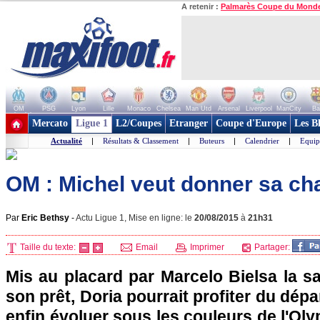
A retenir :
Palmarès Coupe du Mond
OM
PSG
Lyon
Lille
Monaco
Chelsea
Man Utd
Arsenal
Liverpool
ManCity
Ba
+ de clubs
Mercato
Ligue 1
L2/Coupes
Etranger
Coupe d'Europe
Les B
Actualité
|
Résultats & Classement
|
Buteurs
|
Calendrier
|
Equip
OM : Michel veut donner sa cha
Par
Eric Bethsy
-
Actu Ligue 1, Mise en ligne: le
20/08/2015
à
21h31
Taille du texte:
Email
Imprimer
Partager:
Mis au placard par Marcelo Bielsa la s
son prêt, Doria pourrait profiter du dépa
enfin évoluer sous les couleurs de l'Oly