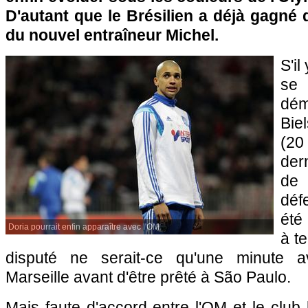
D'autant que le Brésilien a déjà gagné
du nouvel entraîneur Michel.
S'il
se
dém
Bie
(20
der
de
déf
été 
Doria pourrait enfin apparaître avec l'OM
à te
disputé ne serait-ce qu'une minute a
Marseille avant d'être prêté à São Paulo.
Mais faute d'accord entre l'OM et le club 