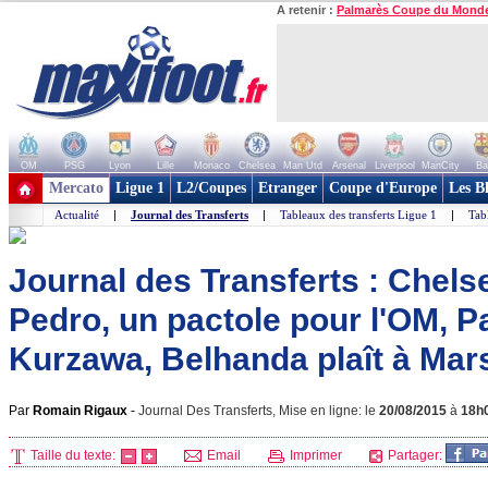
A retenir :
Palmarès Coupe du Mond
OM
PSG
Lyon
Lille
Monaco
Chelsea
Man Utd
Arsenal
Liverpool
ManCity
Ba
+ de clubs
Mercato
Ligue 1
L2/Coupes
Etranger
Coupe d'Europe
Les B
Actualité
|
Journal des Transferts
|
Tableaux des transferts Ligue 1
|
Tab
Journal des Transferts : Chelse
Pedro, un pactole pour l'OM, P
Kurzawa, Belhanda plaît à Marse
Par
Romain Rigaux
-
Journal Des Transferts, Mise en ligne: le
20/08/2015
à
18h
Taille du texte:
Email
Imprimer
Partager: