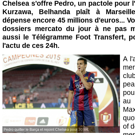
Chelsea s'offre Pedro, un pactole pour l
Kurzawa, Belhanda plaît à Marseill
dépense encore 45 millions d'euros... Vo
dossiers mercato du jour à ne pas 
aussi le Télégramme Foot Transfert, po
l'actu de ces 24h.
A l
mer
cl
pea
pou
au
Max
quo
of 
Pedro quitter le Barça et rejoint Chelsea pour 30 M€
mer