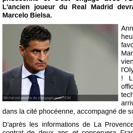
L'ancien joueur du Real Madrid devra
Marcelo Bielsa.
Ann
heu
fav
Mar
vie
l'O
! 
offi
tec
Michel est proche de s'engager avec l'OM
arr
dans la cité phocéenne, accompagné de so
D'après les informations de La Provenc
contrat de deux ans et conservera Fran