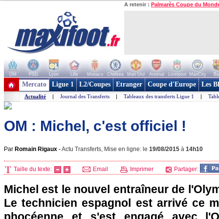
A retenir :
Palmarès Coupe du Mond
OM
PSG
Lyon
Lille
Monaco
Chelsea
Man Utd
Arsenal
Liverpool
ManCity
Ba
+ de clubs
Mercato
Ligue 1
L2/Coupes
Etranger
Coupe d'Europe
Les B
Actualité
|
Journal des Transferts
|
Tableaux des transferts Ligue 1
|
Tabl
OM : Michel, c'est officiel !
Par
Romain Rigaux
-
Actu Transferts, Mise en ligne: le
19/08/2015
à
14h10
Taille du texte:
Email
Imprimer
Partager:
Michel est le nouvel entraîneur de l'Oly
Le technicien espagnol est arrivé ce m
phocéenne et s'est engagé avec l'O