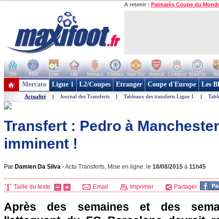
A retenir :
Palmarès Coupe du Mond
OM
PSG
Lyon
Lille
Monaco
Chelsea
Man Utd
Arsenal
Liverpool
ManCity
Ba
+ de clubs
Mercato
Ligue 1
L2/Coupes
Etranger
Coupe d'Europe
Les B
Actualité
|
Journal des Transferts
|
Tableaux des transferts Ligue 1
|
Tabl
Transfert : Pedro à Manchester
imminent !
Par
Damien Da Silva
-
Actu Transferts, Mise en ligne: le
18/08/2015
à
11h45
Taille du texte:
Email
Imprimer
Partager:
Après des semaines et des sema