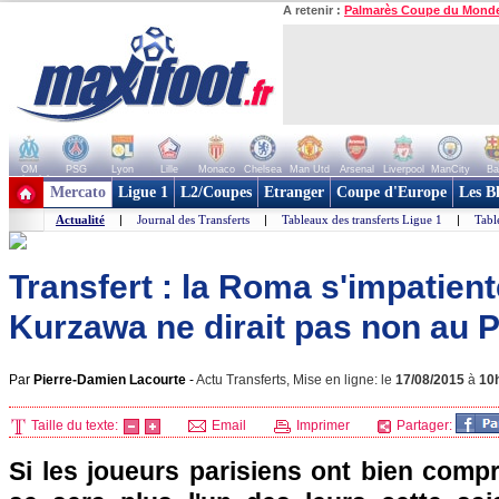
A retenir :
Palmarès Coupe du Mond
OM
PSG
Lyon
Lille
Monaco
Chelsea
Man Utd
Arsenal
Liverpool
ManCity
Ba
+ de clubs
Mercato
Ligue 1
L2/Coupes
Etranger
Coupe d'Europe
Les B
Actualité
|
Journal des Transferts
|
Tableaux des transferts Ligue 1
|
Tabl
Transfert : la Roma s'impatien
Kurzawa ne dirait pas non au P
Par
Pierre-Damien Lacourte
-
Actu Transferts, Mise en ligne: le
17/08/2015
à
10
Taille du texte:
Email
Imprimer
Partager:
Si les joueurs parisiens ont bien comp