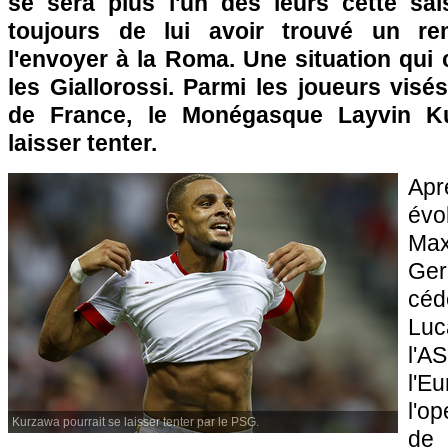
se sera plus l'un des leurs cette sa
toujours de lui avoir trouvé un re
l'envoyer à la Roma. Une situation qu
les Giallorossi. Parmi les joueurs vis
de France, le Monégasque Layvin Ku
laisser tenter.
Ap
évo
Max
Ger
céd
Luc
l'A
l'E
l'o
Kurzawa pourrait se laisser tenter par le PSG.
de 