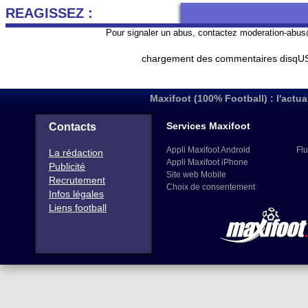
REAGISSEZ :
Pour signaler un abus, contactez
moderation-abus
chargement des commentaires disqUS 
Maxifoot (100% Football) : l'actua
Services Maxifoot
Contacts
Appli Maxifoot Android
Flu
La rédaction
Appli Maxifoot iPhone
Publicité
Site web Mobile
Recrutement
Choix de consentement
Infos légales
Liens football