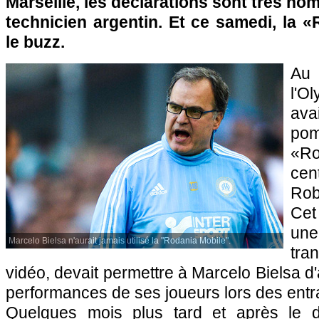
Marseille, les déclarations sont très no
technicien argentin. Et ce samedi, la «
le buzz.
Au 
l'O
ava
pom
«R
cen
Rob
Cet 
un
Marcelo Bielsa n'aurait jamais utilisé la "Rodania Mobile".
tra
vidéo, devait permettre à Marcelo Bielsa d'
performances de ses joueurs lors des ent
Quelques mois plus tard et après le d