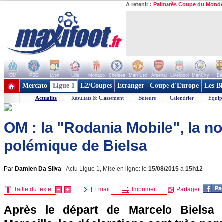
A retenir :
Palmarès Coupe du Mond
OM
PSG
Lyon
Lille
Monaco
Chelsea
Man Utd
Arsenal
Liverpool
ManCity
Ba
+ de clubs
Mercato
Ligue 1
L2/Coupes
Etranger
Coupe d'Europe
Les B
Actualité
|
Résultats & Classement
|
Buteurs
|
Calendrier
|
Equip
OM : la "Rodania Mobile", la no
polémique de Bielsa
Par
Damien Da Silva
-
Actu Ligue 1, Mise en ligne: le
15/08/2015
à
15h12
Taille du texte:
Email
Imprimer
Partager:
Après le départ de Marcelo Bielsa 