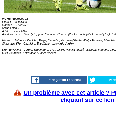
FICHE TECHNIQUE
Ligue 1 - 2e journée
Monaco 0-0 Lille (0-0)
Stade Louis II
Arbitre : Benoit Millot
Avertissements : Silva (42e) pour Monaco - Corchia (23e), Obaddi (60e), Boufal (75e), Tallo
Monaco : Subasic - Fabinho, Raggi, Carvalho, Kurzawa (Martial, 48e) - Toulalan, Silva, Mouti
Shaarawy, 57e), Cavaleiro. Entraîneur : Leonardo Jardim.
Lille : Enyeama - Corchia (Soumaoro, 27e), Civelli, Pavard, Sidibé - Balmont, Mavuba, Obbad
66e), Bauthéac. Entraîneur : Hervé Renard.
Partager sur Facebook
Part
Un problème avec cet article ? 
cliquant sur ce lien