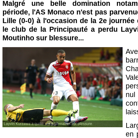
Malgré une belle domination nota
période, l'AS Monaco n'est pas parvenu
Lille (0-0) à l'occasion de la 2e journée
le club de la Principauté a perdu Lay
Moutinho sur blessure...
Ave
bar
Cha
Va
per
nu
con
lais
Lar
Layvin Kurzawa a quitté ses partenaires sur blessure.
en 