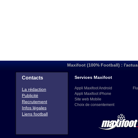
Maxifoot (100% Football) : l'actua
Services Maxifoot
Contacts
Appli Maxifoot Android
Flu
La rédaction
Appli Maxifoot iPhone
Publicité
Site web Mobile
Recrutement
Choix de consentement
Infos légales
Liens football