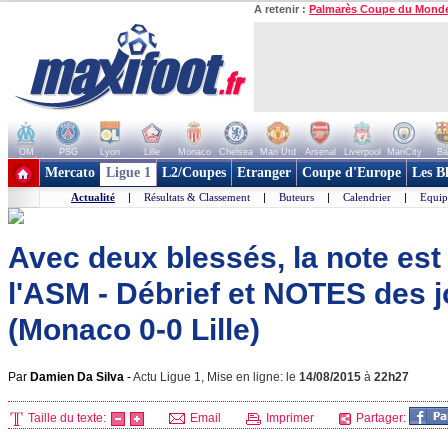
A retenir :
Palmarès Coupe du Mond
OM
PSG
Lyon
Lille
Monaco
Chelsea
Man Utd
Arsenal
Liverpool
ManCity
Ba
+ de clubs
Mercato
Ligue 1
L2/Coupes
Etranger
Coupe d'Europe
Les B
Actualité
|
Résultats & Classement
|
Buteurs
|
Calendrier
|
Equip
Avec deux blessés, la note est
l'ASM - Débrief et NOTES des 
(Monaco 0-0 Lille)
Par
Damien Da Silva
-
Actu Ligue 1, Mise en ligne: le
14/08/2015
à
22h27
Taille du texte:
Email
Imprimer
Partager: