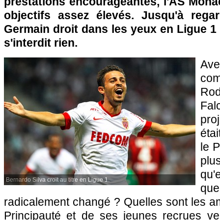
prestations encourageantes, l'AS Monac
objectifs assez élevés. Jusqu'à regar
Germain droit dans les yeux en Ligue 1
s'interdit rien.
Ave
c
Rod
Fal
pro
étai
le 
plu
qu'
Bernardo Silva croit au titre en Ligue 1.
qu
radicalement changé ? Quelles sont les am
Principauté et de ses jeunes recrues v