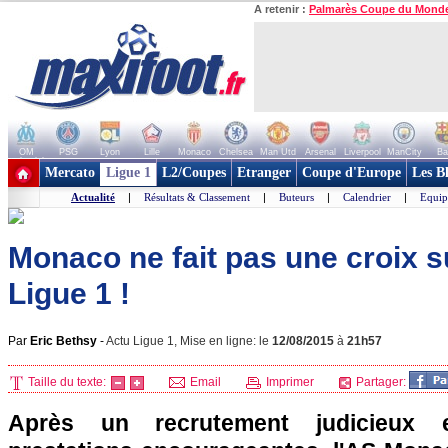
A retenir :
Palmarès Coupe du Mond
OM
PSG
Lyon
Lille
Monaco
Chelsea
Man Utd
Arsenal
Liverpool
ManCity
Ba
+ de clubs
Mercato
Ligue 1
L2/Coupes
Etranger
Coupe d'Europe
Les B
Actualité
|
Résultats & Classement
|
Buteurs
|
Calendrier
|
Equip
Monaco ne fait pas une croix su
Ligue 1 !
Par
Eric Bethsy
-
Actu Ligue 1, Mise en ligne: le
12/08/2015
à
21h57
Taille du texte:
Email
Imprimer
Partager:
Après un recrutement judicieux 