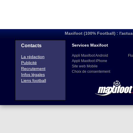
Maxifoot (100% Football) : l'actua
Services Maxifoot
Contacts
Appli Maxifoot Android
Flu
La rédaction
Appli Maxifoot iPhone
Publicité
Site web Mobile
Recrutement
Choix de consentement
Infos légales
Liens football