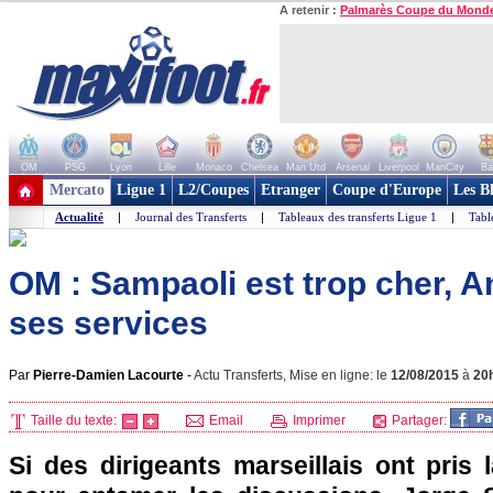
A retenir :
Palmarès Coupe du Mond
OM
PSG
Lyon
Lille
Monaco
Chelsea
Man Utd
Arsenal
Liverpool
ManCity
Ba
+ de clubs
Mercato
Ligue 1
L2/Coupes
Etranger
Coupe d'Europe
Les B
Actualité
|
Journal des Transferts
|
Tableaux des transferts Ligue 1
|
Tabl
OM : Sampaoli est trop cher, A
ses services
Par
Pierre-Damien Lacourte
-
Actu Transferts, Mise en ligne: le
12/08/2015
à
20
Taille du texte:
Email
Imprimer
Partager:
Si des dirigeants marseillais ont pris l