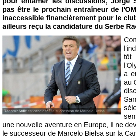
pour entamer les discussions, Jorge 
pas être le prochain entraîneur de l'O
inaccessible financièrement pour le clu
ailleurs reçu la candidature du Serbe Ra
Co
l'i
tô
l'O
a e
au 
dis
Sam
sél
Radomir Antic est candidat à la succession de Marcelo Bielsa.
sem
une nouvelle aventure en Europe, il ne devr
le successeur de Marcelo Bielsa sur la Ca