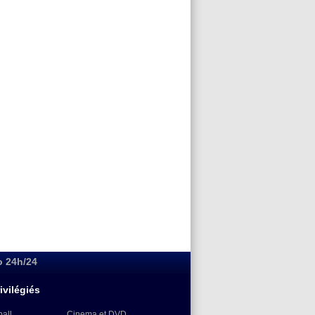
o 24h/24
ivilégiés
ball
Cinema et DVD