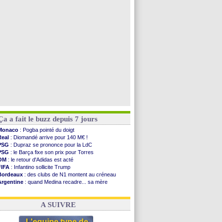
Atletico
: Almada rejoint River Plate (off.)
Monaco
: Camara a la cote en Angleterre
Amical
: encore une défaite pour Strasbourg
OM
: la piste Goore en attaque
Voir toutes les brèves
Ça a fait le buzz depuis 7 jours
Monaco
: Pogba pointé du doigt
Real
: Diomandé arrive pour 140 M€ !
PSG
: Dupraz se prononce pour la LdC
PSG
: le Barça fixe son prix pour Torres
OM
: le retour d'Adidas est acté
FIFA
: Infantino sollicite Trump
Bordeaux
: des clubs de N1 montent au créneau
Argentine
: quand Medina recadre... sa mère
Real
: le démenti de Leipzig pour Diomandé
OM
: le club prêt à libérer Kondogbia ?
A SUIVRE
L'equipe type de