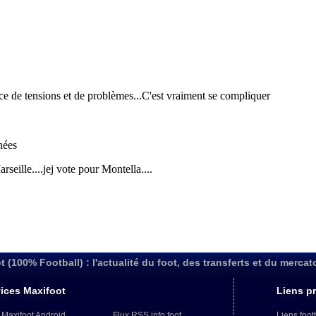
t (100% Football) : l'actualité du foot, des transferts et du mercat
ices Maxifoot
Liens pr
 Maxifoot Android
Flux RSS info foot
Liens foot