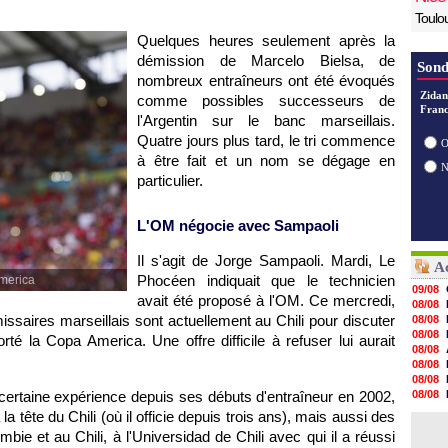
Toulo
Quelques heures seulement après la
démission de Marcelo Bielsa, de
Sond
nombreux entraîneurs ont été évoqués
Zidan
comme possibles successeurs de
Franc
l'Argentin sur le banc marseillais.
Quatre jours plus tard, le tri commence
O
à être fait et un nom se dégage en
particulier.
L'OM négocie avec Sampaoli
Il s'agit de Jorge Sampaoli. Mardi, Le
Ac
Phocéen indiquait que le technicien
America
09/08
avait été proposé à l'OM. Ce mercredi,
08/08
ssaires marseillais sont actuellement au Chili pour discuter
08/08
08/08
é la Copa America. Une offre difficile à refuser lui aurait
08/08
08/08
08/08
ertaine expérience depuis ses débuts d'entraîneur en 2002,
08/08
08/08
a tête du Chili (où il officie depuis trois ans), mais aussi des
08/08
ie et au Chili, à l'Universidad de Chili avec qui il a réussi
08/08