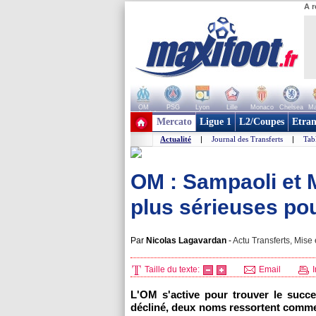
A r
OM
PSG
Lyon
Lille
Monaco
Chelsea
Ma
+ de clubs
Mercato
Ligue 1
L2/Coupes
Etran
Actualité
|
Journal des Transferts
|
Tab
OM : Sampaoli et M
plus sérieuses po
Par
Nicolas Lagavardan
-
Actu Transferts, Mise 
Taille du texte:
Email
I
L'OM s'active pour trouver le succe
décliné, deux noms ressortent comme é