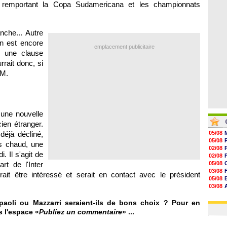
 remportant la Copa Sudamericana et les championnats
08/08
08/08
08/08
08/08
che... Autre
in est encore
emplacement publicitaire
t une clause
rrait donc, si
OM.
 une nouvelle
cien étranger.
déjà décliné,
05/08
05/08
ès chaud, une
02/08
. Il s'agit de
02/08
rt de l'Inter
05/08
03/08
rrait être intéressé et serait en contact avec le président
05/08
03/08
03/08
06/08
mpaoli ou Mazzarri seraient-ils de bons choix ? Pour en
 l'espace «
Publiez un commentaire
» ...