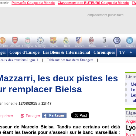
etenir :
Palmarès Coupe du Monde
-
Classement des BUTEURS Coupe du Monde
-
TA
emplacement publicitaire
n Utd
Arsenal
Liverpool
ManCity
Barca
Real
Atletico
Milan
Juve
Inter
Naples
ger
Coupe d'Europe
Les Bleus & International
Chroniques
TV
+
leaux des transferts Ligue 1
|
Tableaux des transferts Etrangers
|
azzarri, les deux pistes les
Lien
Mer
ur remplacer Bielsa
Le
Le
Ta
en ligne: le
12/08/2015
à
11h47
Ligu
mprimer
Partager:
Anger
sseur de Marcelo Bielsa. Tandis que certains ont déjà
Lyo
tant les favoris pour s'asseoir sur le banc marseillais :
Nice