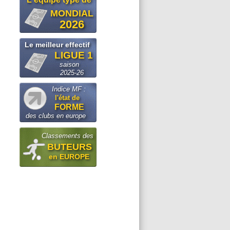
MONDIAL
2026
Le meilleur effectif
LIGUE 1
saison
2025-26
Indice MF :
l'état de
FORME
des clubs en europe
Classements des
BUTEURS
en EUROPE