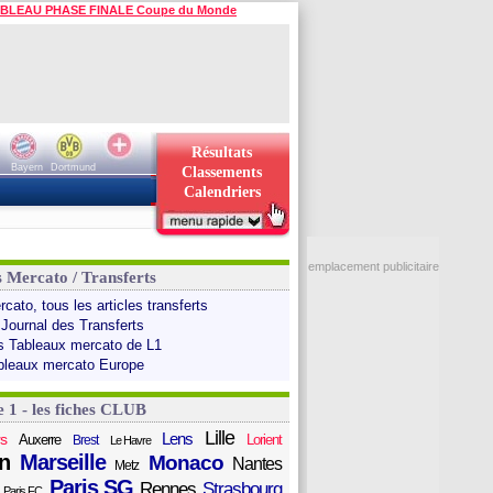
BLEAU PHASE FINALE Coupe du Monde
Résultats
Bayern
Dortmund
Classements
Calendriers
emplacement publicitaire
s Mercato / Transferts
cato, tous les articles transferts
 Journal des Transferts
s Tableaux mercato de L1
bleaux mercato Europe
e 1 - les fiches CLUB
Lille
Lens
s
Auxerre
Lorient
Brest
Le Havre
n
Marseille
Monaco
Nantes
Metz
Paris SG
Rennes
Strasbourg
Paris FC