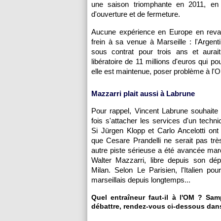
une saison triomphante en 2011, en
d'ouverture et de fermeture.
Aucune expérience en Europe en revan
frein à sa venue à Marseille : l'Argent
sous contrat pour trois ans et aurai
libératoire de 11 millions d'euros qui pou
elle est maintenue, poser problème à l'
Mazzarri plait aussi à Labrune
Pour rappel, Vincent Labrune souhaite
fois s'attacher les services d'un techni
Si Jürgen Klopp et Carlo Ancelotti ont 
que Cesare Prandelli ne serait pas tr
autre piste sérieuse a été avancée mardi
Walter Mazzarri, libre depuis son dépa
Milan. Selon Le Parisien, l'Italien pou
marseillais depuis longtemps...
Quel entraîneur faut-il à l'OM ? Sa
débattre, rendez-vous ci-dessous dans