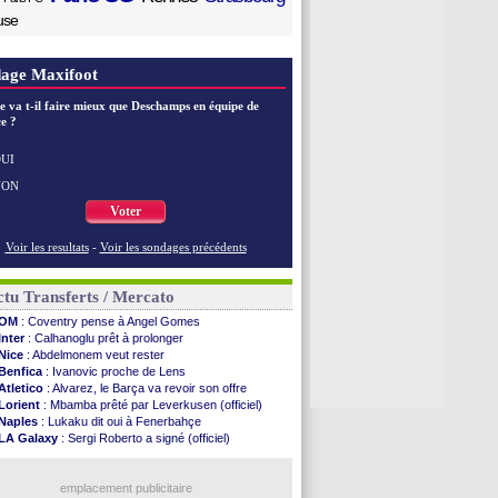
use
age Maxifoot
e va t-il faire mieux que Deschamps en équipe de
e ?
UI
NON
Voter
Voir les resultats
-
Voir les sondages précédents
tu Transferts / Mercato
OM
: Coventry pense à Angel Gomes
Inter
: Calhanoglu prêt à prolonger
Nice
: Abdelmonem veut rester
Benfica
: Ivanovic proche de Lens
Atletico
: Alvarez, le Barça va revoir son offre
Lorient
: Mbamba prêté par Leverkusen (officiel)
Naples
: Lukaku dit oui à Fenerbahçe
LA Galaxy
: Sergi Roberto a signé (officiel)
Barça
: De Jong menacé par l’arrivée de Rodri
Nottingham
: O. Diomande arrive pour 40 M€
Lens
: Ganiou prolongé jusqu'en 2030 (officiel)
emplacement publicitaire