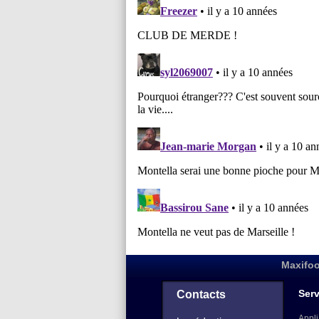
Maxifoo
Serv
Contacts
Appli