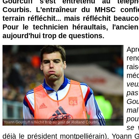
Gourcuff s'est entretenu au télép
Courbis. L'entraîneur du MHSC confi
terrain réfléchit... mais réfléchit beau
Pour le technicien héraultais, l'anci
aujourd'hui trop de questions.
Apr
ren
rai
méd
veu
pas 
Gou
mal
pour
Yoann Gourcuff réfléchit trop au goût de Rolland Courbis.
se v
déjà le président montpelliérain), Yoann G