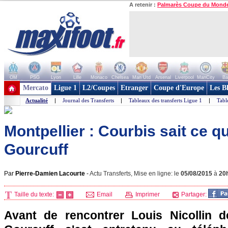
A retenir :
Palmarès Coupe du Mond
OM
PSG
Lyon
Lille
Monaco
Chelsea
Man Utd
Arsenal
Liverpool
ManCity
Ba
+ de clubs
Mercato
Ligue 1
L2/Coupes
Etranger
Coupe d'Europe
Les B
Actualité
|
Journal des Transferts
|
Tableaux des transferts Ligue 1
|
Tabl
Montpellier : Courbis sait ce q
Gourcuff
Par
Pierre-Damien Lacourte
-
Actu Transferts, Mise en ligne: le
05/08/2015
à
20
Taille du texte:
Email
Imprimer
Partager:
Avant de rencontrer Louis Nicollin d