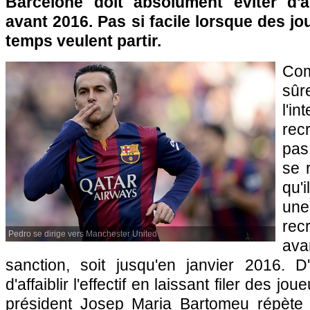
Barcelone doit absolument éviter d'aff
avant 2016. Pas si facile lorsque des 
temps veulent partir.
Co
sû
l'
rec
pas
se 
qu'
un
rec
Pedro se dirige vers Manchester United
av
sanction, soit jusqu'en janvier 2016. D'
d'affaiblir l'effectif en laissant filer des jo
président Josep Maria Bartomeu répète 