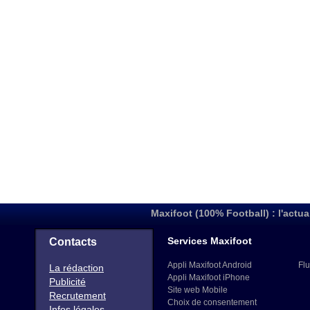
Maxifoot (100% Football) : l'actua
Services Maxifoot
Contacts
Appli Maxifoot Android
Flu
La rédaction
Appli Maxifoot iPhone
Publicité
Site web Mobile
Recrutement
Choix de consentement
Infos légales