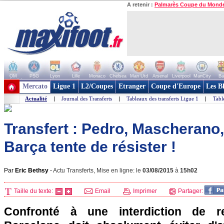
A retenir :
Palmarès Coupe du Mond
OM
PSG
Lyon
Lille
Monaco
Chelsea
Man Utd
Arsenal
Liverpool
ManCity
Ba
+ de clubs
Mercato
Ligue 1
L2/Coupes
Etranger
Coupe d'Europe
Les B
Actualité
|
Journal des Transferts
|
Tableaux des transferts Ligue 1
|
Tabl
Transfert : Pedro, Mascherano,
Barça tente de résister !
Par
Eric Bethsy
-
Actu Transferts, Mise en ligne: le
03/08/2015
à
15h02
Taille du texte:
Email
Imprimer
Partager:
Confronté à une interdiction de r