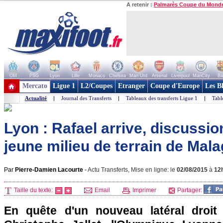
A retenir :
Palmarès Coupe du Mond
OM
PSG
Lyon
Lille
Monaco
Chelsea
Man Utd
Arsenal
Liverpool
ManCity
Ba
+ de clubs
Mercato
Ligue 1
L2/Coupes
Etranger
Coupe d'Europe
Les B
Actualité
|
Journal des Transferts
|
Tableaux des transferts Ligue 1
|
Tabl
Lyon : Rafael arrive, discussi
jeune milieu de terrain de Mal
Par
Pierre-Damien Lacourte
-
Actu Transferts, Mise en ligne: le
02/08/2015
à
12
Taille du texte:
Email
Imprimer
Partager:
En quête d'un nouveau latéral droit