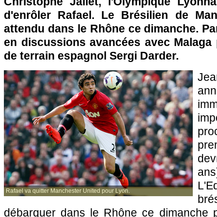
Christophe Jallet, l'Olympique Lyonna
d'enrôler Rafael. Le Brésilien de Ma
attendu dans le Rhône ce dimanche. Par a
en discussions avancées avec Malaga p
de terrain espagnol Sergi Darder.
Jea
an
imm
imp
pro
pr
dev
an
L'Eq
Rafael va quitter Manchester United pour Lyon.
br
débarquer dans le Rhône ce dimanche po