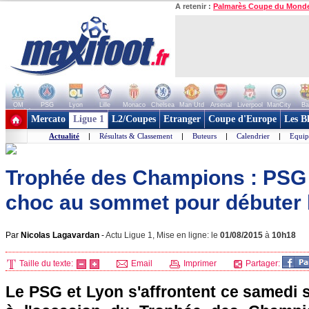
A retenir :
Palmarès Coupe du Mond
OM
PSG
Lyon
Lille
Monaco
Chelsea
Man Utd
Arsenal
Liverpool
ManCity
Ba
+ de clubs
Mercato
Ligue 1
L2/Coupes
Etranger
Coupe d'Europe
Les B
Actualité
|
Résultats & Classement
|
Buteurs
|
Calendrier
|
Equip
Trophée des Champions : PSG 
choc au sommet pour débuter 
Par
Nicolas Lagavardan
-
Actu Ligue 1, Mise en ligne: le
01/08/2015
à
10h18
Taille du texte:
Email
Imprimer
Partager:
Le PSG et Lyon s'affrontent ce samedi s