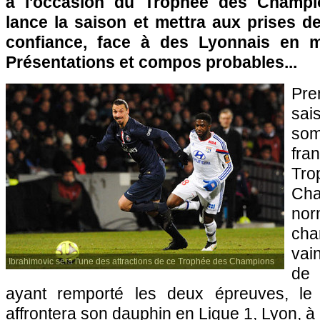
à l'occasion du Trophée des Champi
lance la saison et mettra aux prises d
confiance, face à des Lyonnais en 
Présentations et compos probables...
Pre
sa
so
fr
T
Cha
no
cha
vai
Ibrahimovic sera l'une des attractions de ce Trophée des Champions
de
ayant remporté les deux épreuves, le 
affrontera son dauphin en Ligue 1, Lyon, à