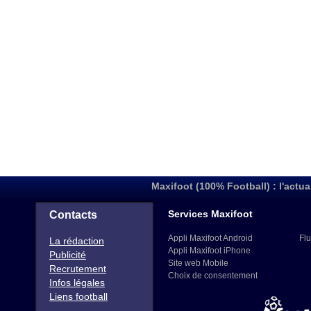
Maxifoot (100% Football) : l'actua
Services Maxifoot
Contacts
Appli Maxifoot Android
Flu
La rédaction
Appli Maxifoot iPhone
Publicité
Site web Mobile
Recrutement
Choix de consentement
Infos légales
Liens football