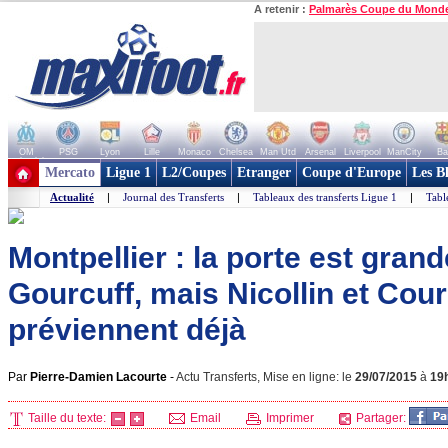
A retenir :
Palmarès Coupe du Mond
OM
PSG
Lyon
Lille
Monaco
Chelsea
Man Utd
Arsenal
Liverpool
ManCity
Ba
+ de clubs
Mercato
Ligue 1
L2/Coupes
Etranger
Coupe d'Europe
Les B
Actualité
|
Journal des Transferts
|
Tableaux des transferts Ligue 1
|
Tabl
Montpellier : la porte est gran
Gourcuff, mais Nicollin et Cour
préviennent déjà
Par
Pierre-Damien Lacourte
-
Actu Transferts, Mise en ligne: le
29/07/2015
à
19
Taille du texte:
Email
Imprimer
Partager: