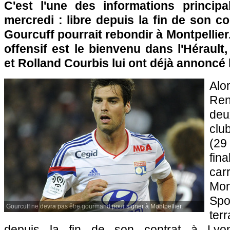
C'est l'une des informations princip
mercredi : libre depuis la fin de son c
Gourcuff pourrait rebondir à Montpellier.
offensif est le bienvenu dans l'Hérault,
et Rolland Courbis lui ont déjà annoncé 
Alo
Ren
de
clu
(2
fin
ca
Mon
Spo
Gourcuff ne devra pas être gourmand pour signer à Montpellier.
ter
depuis la fin de son contrat à Lyo