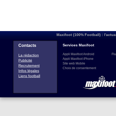
Maxifoot (100% Football) : l'actua
Services Maxifoot
Contacts
Appli Maxifoot Android
Flu
La rédaction
Appli Maxifoot iPhone
Publicité
Site web Mobile
Recrutement
Choix de consentement
Infos légales
Liens football