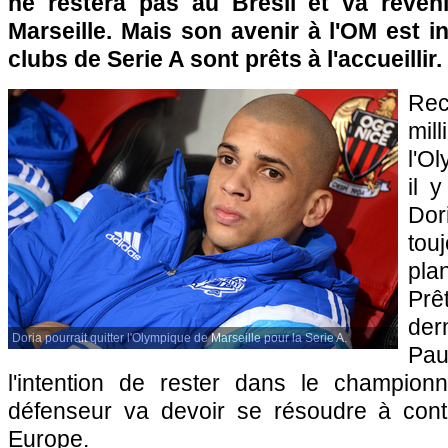
ne restera pas au Brésil et va reven
Marseille. Mais son avenir à l'OM est in
clubs de Serie A sont prêts à l'accueillir.
Rec
mil
l'O
il 
Dor
tou
pla
Pr
de
Doria pourrait quitter l'Olympique de Marseille pour la Serie A.
Pau
l'intention de rester dans le championn
défenseur va devoir se résoudre à cont
Europe.