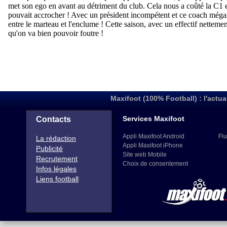
Maxifoot (100% Football) : l'actua
Services Maxifoot
Contacts
Appli Maxifoot Android
Flu
La rédaction
Appli Maxifoot iPhone
Publicité
Site web Mobile
Recrutement
Choix de consentement
Infos légales
Liens football