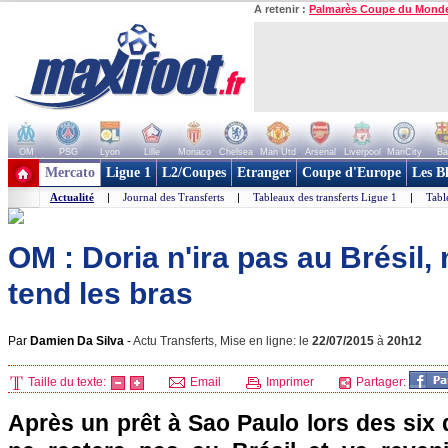
A retenir :
Palmarès Coupe du Mond
OM
PSG
Lyon
Lille
Monaco
Chelsea
Man Utd
Arsenal
Liverpool
ManCity
Ba
+ de clubs
Mercato
Ligue 1
L2/Coupes
Etranger
Coupe d'Europe
Les B
Actualité
|
Journal des Transferts
|
Tableaux des transferts Ligue 1
|
Tabl
OM : Doria n'ira pas au Brésil, ma
tend les bras
Par
Damien Da Silva
-
Actu Transferts, Mise en ligne: le
22/07/2015
à
20h12
Taille du texte:
Email
Imprimer
Partager:
Après un prêt à Sao Paulo lors des six 