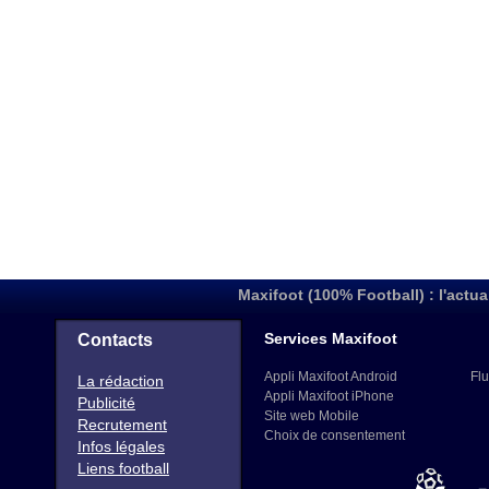
Maxifoot (100% Football) : l'actua
Services Maxifoot
Contacts
Appli Maxifoot Android
Flu
La rédaction
Appli Maxifoot iPhone
Publicité
Site web Mobile
Recrutement
Choix de consentement
Infos légales
Liens football