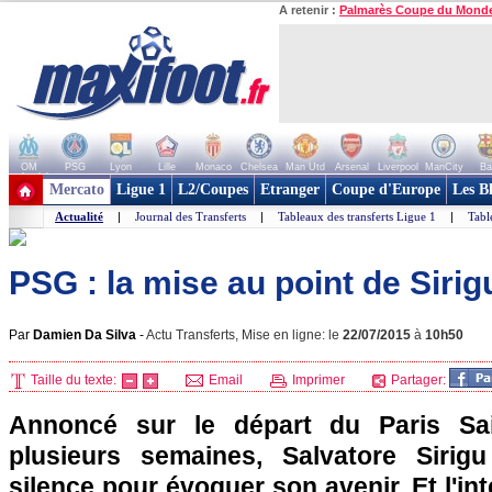
A retenir :
Palmarès Coupe du Mond
OM
PSG
Lyon
Lille
Monaco
Chelsea
Man Utd
Arsenal
Liverpool
ManCity
Ba
+ de clubs
Mercato
Ligue 1
L2/Coupes
Etranger
Coupe d'Europe
Les B
Actualité
|
Journal des Transferts
|
Tableaux des transferts Ligue 1
|
Tabl
PSG : la mise au point de Sirigu
Par
Damien Da Silva
-
Actu Transferts, Mise en ligne: le
22/07/2015
à
10h50
Taille du texte:
Email
Imprimer
Partager:
Annoncé sur le départ du Paris Sai
plusieurs semaines, Salvatore Sirig
silence pour évoquer son avenir. Et l'inte