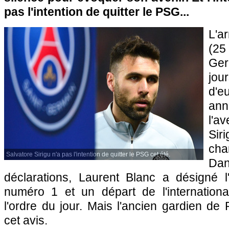
pas l'intention de quitter le PSG...
L'a
(25
Ger
jou
d'
an
l'a
Sir
ch
Salvatore Sirigu n'a pas l'intention de quitter le PSG cet été.
Da
déclarations, Laurent Blanc a désigné 
numéro 1 et un départ de l'international
l'ordre du jour. Mais l'ancien gardien de
cet avis.