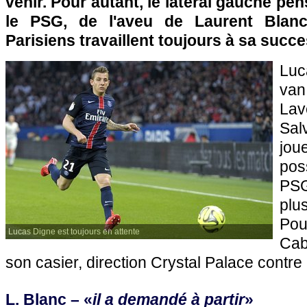
venir. Pour autant, le latéral gauche pen
le PSG, de l'aveu de Laurent Blanc.
Parisiens travaillent toujours à sa suc
Luc
van
Lav
Sal
jo
pos
PSG
pl
Pou
Lucas Digne est toujours en attente
Cab
son casier, direction Crystal Palace contre 
L. Blanc – «
il a demandé à partir
»