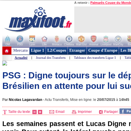
A retenir :
Palmarès Coupe du Mond
OM
PSG
Lyon
Lille
Monaco
Chelsea
Man Utd
Arsenal
Liverpool
ManCity
Ba
+ de clubs
Mercato
Ligue 1
L2/Coupes
Etranger
Coupe d'Europe
Les B
Actualité
|
Journal des Transferts
|
Tableaux des transferts Ligue 1
|
Tabl
PSG : Digne toujours sur le dép
Brésilien en attente pour lui s
Par
Nicolas Lagavardan
-
Actu Transferts, Mise en ligne: le
20/07/2015
à
14h45
Taille du texte:
Email
Imprimer
Partager:
Les semaines passent et Lucas Digne ne