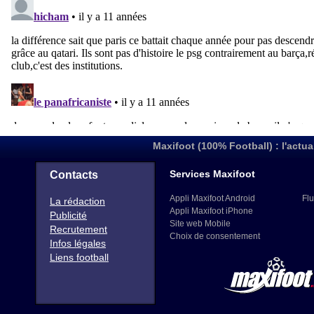
Maxifoot (100% Football) : l'actua
Services Maxifoot
Contacts
Appli Maxifoot Android
Flu
La rédaction
Appli Maxifoot iPhone
Publicité
Site web Mobile
Recrutement
Choix de consentement
Infos légales
Liens football