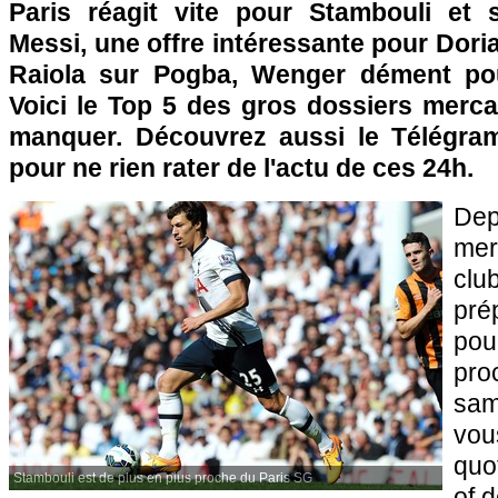
Paris réagit vite pour Stambouli et 
Messi, une offre intéressante pour Doria
Raiola sur Pogba, Wenger dément po
Voici le Top 5 des gros dossiers merca
manquer. Découvrez aussi le Télégram
pour ne rien rater de l'actu de ces 24h.
Dep
mer
clu
pré
po
pro
sam
v
quo
Stambouli est de plus en plus proche du Paris SG
of 