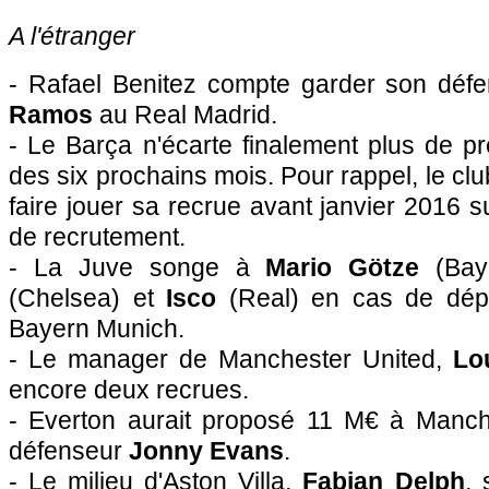
A l'étranger
- Rafael Benitez compte garder son déf
Ramos
au Real Madrid.
- Le Barça n'écarte finalement plus de p
des six prochains mois. Pour rappel, le cl
faire jouer sa recrue avant janvier 2016 su
de recrutement.
- La Juve songe à
Mario Götze
(Ba
(Chelsea) et
Isco
(Real) en cas de dépa
Bayern Munich.
- Le manager de Manchester United,
Lo
encore deux recrues.
- Everton aurait proposé 11 M€ à Manch
défenseur
Jonny Evans
.
- Le milieu d'Aston Villa,
Fabian Delph
, 