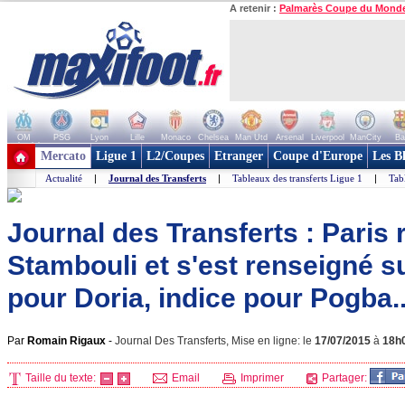
A retenir :
Palmarès Coupe du Mond
OM
PSG
Lyon
Lille
Monaco
Chelsea
Man Utd
Arsenal
Liverpool
ManCity
Ba
+ de clubs
Mercato
Ligue 1
L2/Coupes
Etranger
Coupe d'Europe
Les B
Actualité
|
Journal des Transferts
|
Tableaux des transferts Ligue 1
|
Tab
Journal des Transferts : Paris r
Stambouli et s'est renseigné su
pour Doria, indice pour Pogba..
Par
Romain Rigaux
-
Journal Des Transferts, Mise en ligne: le
17/07/2015
à
18h
Taille du texte:
Email
Imprimer
Partager: