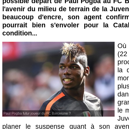
possible départ de Paul Pogba au FC B
l'avenir du milieu de terrain de la Juven
beaucoup d'encre, son agent confir
pourrait bien s'envoler pour la Cat
condition...
Où 
(2
pro
la 
mon
plu
dan
gra
le m
Paul Pogba futur joueur du FC Barcelone ?
Juv
planer le suspense quant à son aven