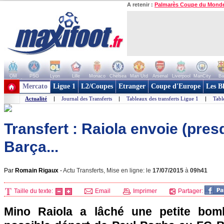
A retenir :
Palmarès Coupe du Mond
OM
PSG
Lyon
Lille
Monaco
Chelsea
Man Utd
Arsenal
Liverpool
ManCity
Ba
+ de clubs
Mercato
Ligue 1
L2/Coupes
Etranger
Coupe d'Europe
Les B
Actualité
|
Journal des Transferts
|
Tableaux des transferts Ligue 1
|
Tabl
Transfert : Raiola envoie (pre
Barça...
Par
Romain Rigaux
-
Actu Transferts, Mise en ligne: le
17/07/2015
à
09h41
Taille du texte:
Email
Imprimer
Partager:
Mino Raiola a lâché une petite bom