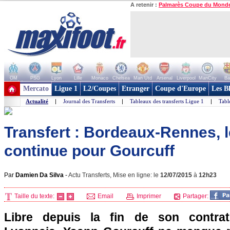
A retenir :
Palmarès Coupe du Mond
OM
PSG
Lyon
Lille
Monaco
Chelsea
Man Utd
Arsenal
Liverpool
ManCity
Ba
+ de clubs
Mercato
Ligue 1
L2/Coupes
Etranger
Coupe d'Europe
Les B
Actualité
|
Journal des Transferts
|
Tableaux des transferts Ligue 1
|
Tabl
Transfert : Bordeaux-Rennes, 
continue pour Gourcuff
Par
Damien Da Silva
-
Actu Transferts, Mise en ligne: le
12/07/2015
à
12h23
Taille du texte:
Email
Imprimer
Partager:
Libre depuis la fin de son contrat