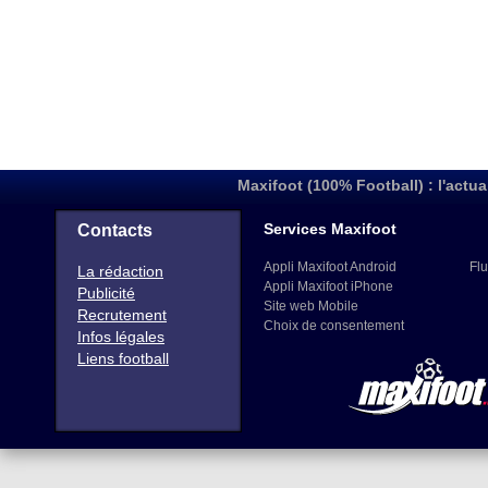
Maxifoot (100% Football) : l'actua
Services Maxifoot
Contacts
Appli Maxifoot Android
Flu
La rédaction
Appli Maxifoot iPhone
Publicité
Site web Mobile
Recrutement
Choix de consentement
Infos légales
Liens football