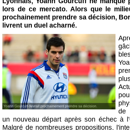
Lyonnais, Yoann Gourcuff ne manque p
lors de ce mercato. Alors que le milie
prochainement prendre sa décision, Bo
livrent un duel acharné.
Ap
gâ
ble
Yoa
pre
pl
Act
po
phy
Yoann Gourcuff devrait prochainement prendre sa décision.
de 
un nouveau départ après son échec à l'
Malgré de nombreuses propositions, l'inter