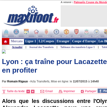
A retenir :
Palmarès Coupe du Mond
OM
PSG
Lyon
Lille
Monaco
Chelsea
Man Utd
Arsenal
Liverpool
ManCity
Ba
+ de clubs
Mercato
Ligue 1
L2/Coupes
Etranger
Coupe d'Europe
Les B
Actualité
|
Journal des Transferts
|
Tableaux des transferts Ligue 1
|
Tabl
Lyon : ça traîne pour Lacazette
en profiter
Par
Romain Rigaux
-
Actu Transferts, Mise en ligne: le
11/07/2015
à
14h40
Taille du texte:
Email
Imprimer
Partager:
Alors que les discussions entre l'Ol