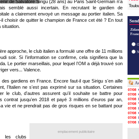
venir de Salvatore Sirigu (28 ans) au Paris Saint-Germain n'a
Toulo
ais semblé aussi incertain. En recrutant le gardien de
apitale a clairement envoyé un message au portier italien. Sa
l choisir de quitter le champion de France cet été ? En tout
Sond
 situation.
Zidan
Franc
O
re approche, le club italien a formulé une offre de 11 millions
di soir. Si l'information se confirme, cela signifiera que la
a. Le portier marseillais, pour lequel l'OM a déjà trouvé son
iriger vers... Valence.
des gardiens en France. Encore faut-il que Sirigu s'en aille
Ac
 l'Italien ne s'est pas exprimé sur sa situation. Certaines
07/08
r le club, d'autres assurent qu'il souhaite se battre pour
07/08
contrat jusqu'en 2018 et payé 3 millions d'euros par an,
07/08
07/08
a vie et ne prendrait pas de gros risques en se battant pour
07/08
07/08
07/08
07/08
07/08
emplacement publicitaire
07/08
s les clubs
07/08