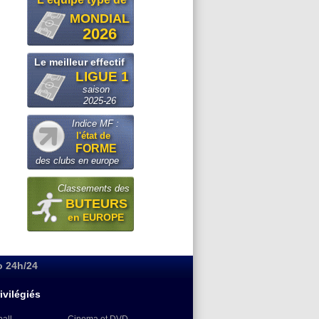
MONDIAL
2026
Le meilleur effectif
LIGUE 1
saison
2025-26
Indice MF :
l'état de
FORME
des clubs en europe
Classements des
BUTEURS
en EUROPE
o 24h/24
ivilégiés