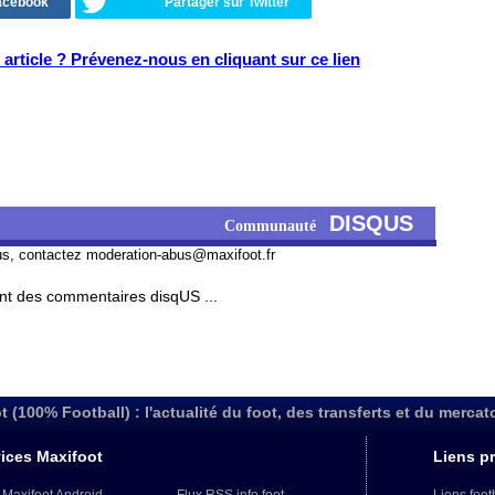
Facebook
Partager sur Twitter
article ? Prévenez-nous en cliquant sur ce lien
DISQUS
Communauté
us, contactez
moderation-abus@maxifoot.fr
t des commentaires disqUS ...
t (100% Football) : l'actualité du foot, des transferts et du mercat
ices Maxifoot
Liens pr