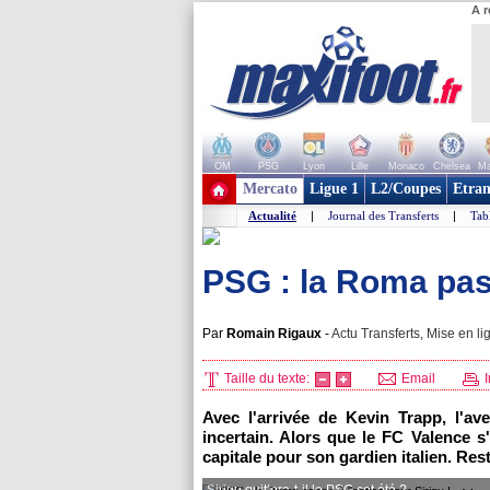
A r
OM
PSG
Lyon
Lille
Monaco
Chelsea
Ma
+ de clubs
Mercato
Ligue 1
L2/Coupes
Etran
Actualité
|
Journal des Transferts
|
Tab
PSG : la Roma pass
Par
Romain Rigaux
-
Actu Transferts, Mise en li
Taille du texte:
Email
I
Avec l'arrivée de Kevin Trapp, l'av
incertain. Alors que le FC Valence s
capitale pour son gardien italien. Res