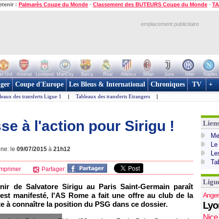
etenir :
Palmarès Coupe du Monde
-
Classement des BUTEURS Coupe du Monde
-
TA
emplacement publicitaire
n Utd
Arsenal
Liverpool
ManCity
Barca
Real
Atletico
Milan
Juve
Inter
Naples
ger
Coupe d'Europe
Les Bleus & International
Chroniques
TV
+
leaux des transferts Ligue 1
|
Tableaux des transferts Etrangers
|
e à l'action pour Sirigu !
Lien
Mer
Le
gne: le
09/07/2015
à
21h12
Le
Ta
mprimer
Partager:
Ligu
enir de Salvatore Sirigu au Paris Saint-Germain paraît
'est manifesté, l'AS Rome a fait une offre au club de la
Anger
te à connaître la position du PSG dans ce dossier.
Lyo
Nice