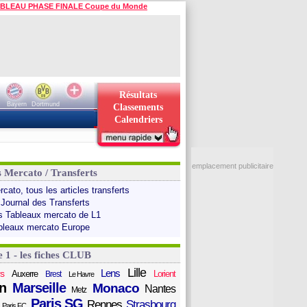
BLEAU PHASE FINALE Coupe du Monde
Résultats
Bayern
Dortmund
Classements
Calendriers
emplacement publicitaire
s Mercato / Transferts
cato, tous les articles transferts
 Journal des Transferts
s Tableaux mercato de L1
bleaux mercato Europe
e 1 - les fiches CLUB
Lille
Lens
s
Auxerre
Lorient
Brest
Le Havre
n
Marseille
Monaco
Nantes
Metz
Paris SG
Rennes
Strasbourg
Paris FC