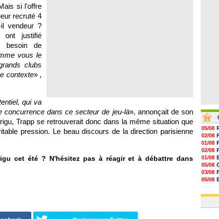
07/08
ais si l'offre
07/08
eur recruté 4
07/08
il vendeur ?
07/08
ont justifié
n besoin de
mme vous le
 grands clubs
ce contexte
» ,
entiel, qui va
e concurrence dans ce secteur de jeu-là
», annonçait de son
Sirigu, Trapp se retrouverait donc dans la même situation que
05/08
ritable pression. Le beau discours de la direction parisienne
02/08
01/08
02/08
igu cet été ? N'hésitez pas à réagir et à débattre dans
01/08
05/08
03/08
05/08
03/08
03/08