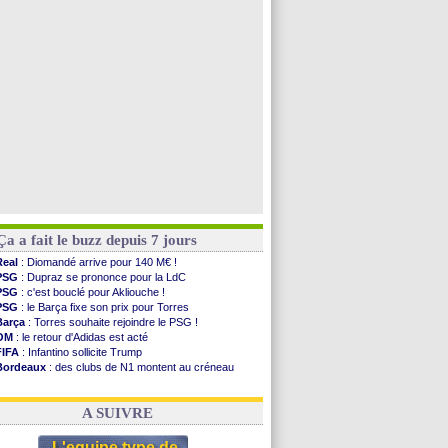
PSG
: Nsoki va signer en Croatie
Arsenal
: Naples vise Gabriel Jesus
Real
: Mastantuono prêté à la Fiorentina (off.)
Man City
: accord avec le Barça pour Rodri ?
Voir toutes les brèves
Ça a fait le buzz depuis 7 jours
Real
: Diomandé arrive pour 140 M€ !
PSG
: Dupraz se prononce pour la LdC
PSG
: c'est bouclé pour Akliouche !
PSG
: le Barça fixe son prix pour Torres
Barça
: Torres souhaite rejoindre le PSG !
OM
: le retour d'Adidas est acté
FIFA
: Infantino sollicite Trump
Bordeaux
: des clubs de N1 montent au créneau
Argentine
: quand Medina recadre... sa mère
Real
: le démenti de Leipzig pour Diomandé
A SUIVRE
L'equipe type de