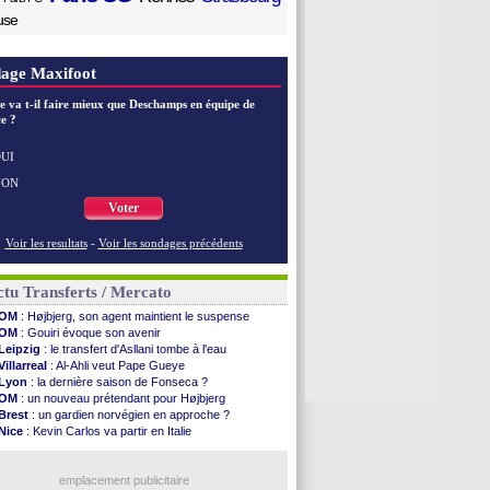
use
age Maxifoot
e va t-il faire mieux que Deschamps en équipe de
e ?
UI
NON
Voter
Voir les resultats
-
Voir les sondages précédents
tu Transferts / Mercato
OM
: Højbjerg, son agent maintient le suspense
OM
: Gouiri évoque son avenir
Leipzig
: le transfert d'Asllani tombe à l'eau
Villarreal
: Al-Ahli veut Pape Gueye
Lyon
: la dernière saison de Fonseca ?
OM
: un nouveau prétendant pour Højbjerg
Brest
: un gardien norvégien en approche ?
Nice
: Kevin Carlos va partir en Italie
Leganés
: c'est signé pour Luca Zidane (off.)
Atletico
: Ruggeri en route pour Aston Villa
Lyon
: Mangala prêté à Getafe (officiel)
emplacement publicitaire