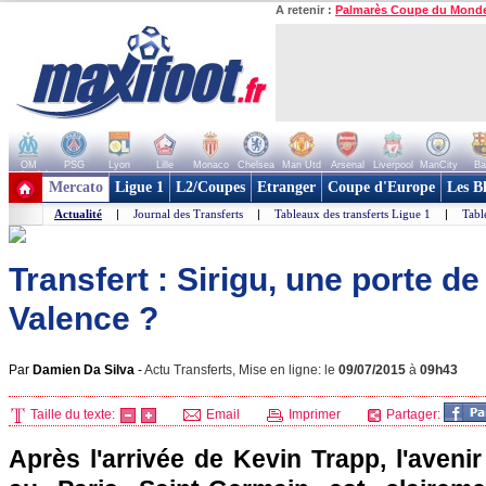
A retenir :
Palmarès Coupe du Mond
OM
PSG
Lyon
Lille
Monaco
Chelsea
Man Utd
Arsenal
Liverpool
ManCity
Ba
+ de clubs
Mercato
Ligue 1
L2/Coupes
Etranger
Coupe d'Europe
Les B
Actualité
|
Journal des Transferts
|
Tableaux des transferts Ligue 1
|
Tabl
Transfert : Sirigu, une porte 
Valence ?
Par
Damien Da Silva
-
Actu Transferts, Mise en ligne: le
09/07/2015
à
09h43
Taille du texte:
Email
Imprimer
Partager:
Après l'arrivée de Kevin Trapp, l'avenir