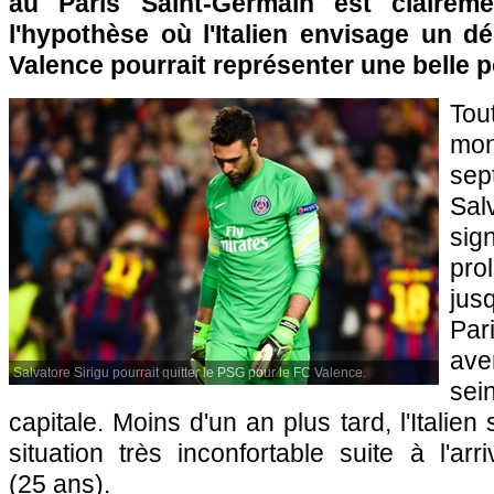
au Paris Saint-Germain est claireme
l'hypothèse où l'Italien envisage un d
Valence pourrait représenter une belle po
Tou
mon
se
Sal
sig
pro
jus
Par
ave
Salvatore Sirigu pourrait quitter le PSG pour le FC Valence.
se
capitale. Moins d'un an plus tard, l'Italie
situation très inconfortable suite à l'a
(25 ans).