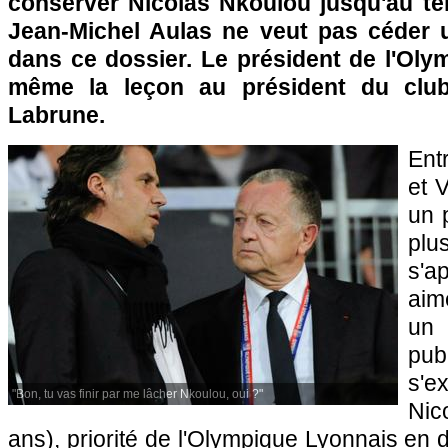
conserver Nicolas Nkoulou jusqu'au te
Jean-Michel Aulas ne veut pas céder 
dans ce dossier. Le président de l'Oly
même la leçon au président du club
Labrune.
Ent
et 
un 
pl
s'ap
aime
un
pub
s'e
"Bon, tu vas finir par me lâcher Nkoulou, oui ?"
Ni
ans), priorité de l'Olympique Lyonnais en 