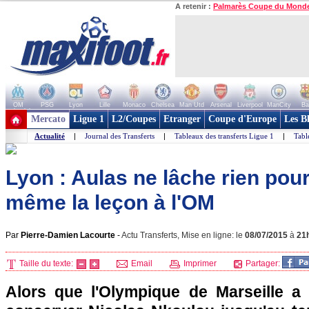
A retenir :
Palmarès Coupe du Mond
OM
PSG
Lyon
Lille
Monaco
Chelsea
Man Utd
Arsenal
Liverpool
ManCity
Ba
+ de clubs
Mercato
Ligue 1
L2/Coupes
Etranger
Coupe d'Europe
Les B
Actualité
|
Journal des Transferts
|
Tableaux des transferts Ligue 1
|
Tabl
Lyon : Aulas ne lâche rien pour
même la leçon à l'OM
Par
Pierre-Damien Lacourte
-
Actu Transferts, Mise en ligne: le
08/07/2015
à
21
Taille du texte:
Email
Imprimer
Partager:
Alors que l'Olympique de Marseille a 