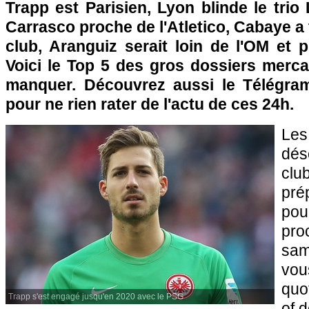
Trapp est Parisien, Lyon blinde le trio 
Carrasco proche de l'Atletico, Cabaye 
club, Aranguiz serait loin de l'OM et 
Voici le Top 5 des gros dossiers merca
manquer. Découvrez aussi le Télégram
pour ne rien rater de l'actu de ces 24h.
Le
dés
clu
pré
po
pro
sam
v
quo
Trapp s'est engagé jusqu'en 2020 avec le PSG
of 