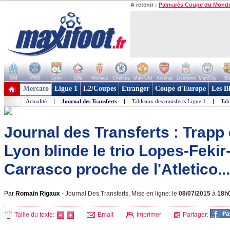
A retenir :
Palmarès Coupe du Mond
OM
PSG
Lyon
Lille
Monaco
Chelsea
Man Utd
Arsenal
Liverpool
ManCity
Ba
+ de clubs
Mercato
Ligue 1
L2/Coupes
Etranger
Coupe d'Europe
Les B
Actualité
|
Journal des Transferts
|
Tableaux des transferts Ligue 1
|
Tab
Journal des Transferts : Trapp 
Lyon blinde le trio Lopes-Fekir
Carrasco proche de l'Atletico...
Par
Romain Rigaux
-
Journal Des Transferts, Mise en ligne: le
08/07/2015
à
18h
Taille du texte:
Email
Imprimer
Partager: