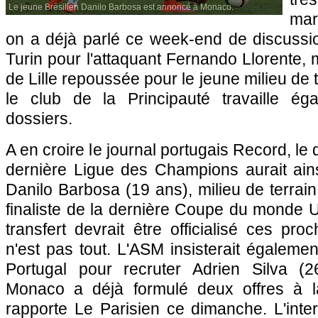
Le jeune Brésilien Danilo Barbosa est annoncé à Monaco.
mar
on a déjà parlé ce week-end de discussi
Turin pour l'attaquant Fernando Llorente, 
de Lille repoussée pour le jeune milieu de
le club de la Principauté travaille ég
dossiers.
A en croire le journal portugais Record, le q
dernière Ligue des Champions aurait ains
Danilo Barbosa (19 ans), milieu de terrain
finaliste de la dernière Coupe du monde U
transfert devrait être officialisé ces pro
n'est pas tout. L'ASM insisterait égaleme
Portugal pour recruter Adrien Silva (2
Monaco a déjà formulé deux offres à la
rapporte Le Parisien ce dimanche. L'inter