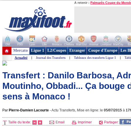
A retenir :
Palmarès Coupe du Mond
OM
PSG
Lyon
Lille
Monaco
Chelsea
Man Utd
Arsenal
Liverpool
ManCity
Ba
+ de clubs
Mercato
Ligue 1
L2/Coupes
Etranger
Coupe d'Europe
Les B
Actualité
|
Journal des Transferts
|
Tableaux des transferts Ligue 1
|
Tabl
Transfert : Danilo Barbosa, Adr
Moutinho, Obbadi... Ça bouge 
sens à Monaco !
Par
Pierre-Damien Lacourte
-
Actu Transferts, Mise en ligne: le
05/07/2015
à
17
Taille du texte:
Email
Imprimer
Partager: