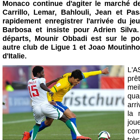
Monaco continue d'agiter le marché de
Carrillo, Lemar, Bahlouli, Jean et Pas
rapidement enregistrer l'arrivée du je
Barbosa et insiste pour Adrien Silva
départs, Mounir Obbadi est sur le po
autre club de Ligue 1 et Joao Moutinho
d'Italie.
L'A
pr
me
qua
arr
la 
jou
con
tr