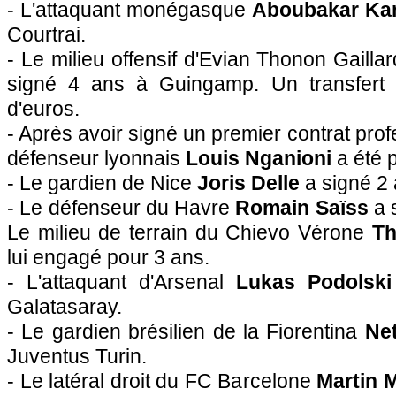
- L'attaquant monégasque
Aboubakar Ka
Courtrai.
- Le milieu offensif d'Evian Thonon Gailla
signé 4 ans à Guingamp. Un transfert é
d'euros.
- Après avoir signé un premier contrat prof
défenseur lyonnais
Louis Nganioni
a été p
- Le gardien de Nice
Joris Delle
a signé 2 
- Le défenseur du Havre
Romain Saïss
a 
Le milieu de terrain du Chievo Vérone
Th
lui engagé pour 3 ans.
- L'attaquant d'Arsenal
Lukas Podolski
Galatasaray.
- Le gardien brésilien de la Fiorentina
Ne
Juventus Turin.
- Le latéral droit du FC Barcelone
Martin 