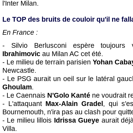
l'Inter Milan.
Le TOP des bruits de couloir qu'il ne falla
En France :
- Silvio Berlusconi espère toujours
Ibrahimovic
au Milan AC cet été.
- Le milieu de terrain parisien
Yohan Caba
Newcastle.
- Le PSG aurait un oeil sur le latéral ga
Ghoulam
.
- Le Caennais
N'Golo Kanté
ne voudrait r
- L'attaquant
Max-Alain Gradel
, qui s'e
Bournemouth, n'ira pas au clash pour quitt
- Le milieu lillois
Idrissa Gueye
aurait déj
Villa.