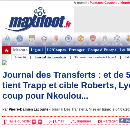
A retenir :
Palmarès Coupe du Mond
OM
PSG
Lyon
Lille
Monaco
Chelsea
Man Utd
Arsenal
Liverpool
ManCity
Ba
+ de clubs
Mercato
Ligue 1
L2/Coupes
Etranger
Coupe d'Europe
Les B
Actualité
|
Journal des Transferts
|
Tableaux des transferts Ligue 1
|
Tab
Journal des Transferts : et de 
tient Trapp et cible Roberts, L
coup pour Nkoulou...
Par
Pierre-Damien Lacourte
-
Journal Des Transferts, Mise en ligne: le
04/07/20
Taille du texte:
Email
Imprimer
Partager: