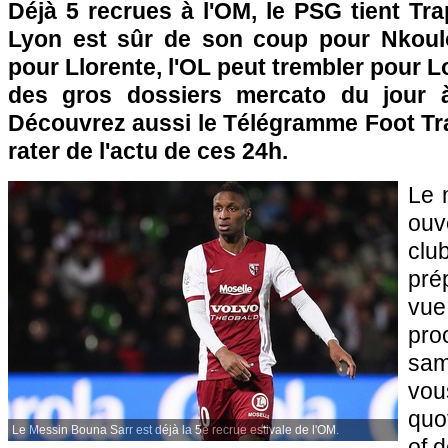
Déjà 5 recrues à l'OM, le PSG tient Tra
Lyon est sûr de son coup pour Nkou
pour Llorente, l'OL peut trembler pour L
des gros dossiers mercato du jour 
Découvrez aussi le Télégramme Foot Tra
rater de l'actu de ces 24h.
Le 
ouv
clu
pré
vu
pro
sam
v
quo
Le Messin Bouna Sarr est déjà la 5e recrue estivale de l'OM.
of 