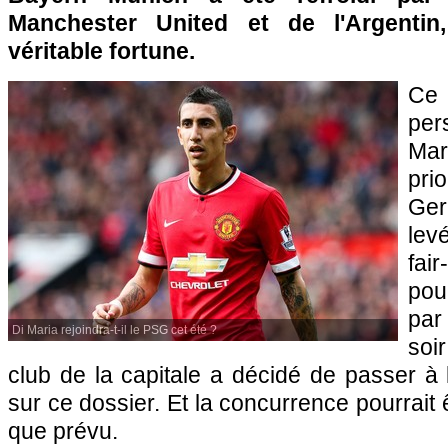
Manchester United et de l'Argentin
véritable fortune.
Ce 
pe
Mar
pri
Ger
lev
fai
pour
par
Di Maria rejoindra-t-il le PSG cet été ?
soi
club de la capitale a décidé de passer à 
sur ce dossier. Et la concurrence pourrait
que prévu.