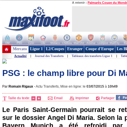
A retenir :
Palmarès Coupe du Mond
OM
PSG
Lyon
Lille
Monaco
Chelsea
Man Utd
Arsenal
Liverpool
ManCity
Ba
+ de clubs
Mercato
Ligue 1
L2/Coupes
Etranger
Coupe d'Europe
Les B
Actualité
|
Journal des Transferts
|
Tableaux des transferts Ligue 1
|
Tabl
PSG : le champ libre pour Di M
Par
Romain Rigaux
-
Actu Transferts, Mise en ligne: le
03/07/2015
à
10h49
Taille du texte:
Email
Imprimer
Partager:
Le Paris Saint-Germain pourrait se ret
sur le dossier Angel Di Maria. Selon la 
Bayern Munich a été refroidi par