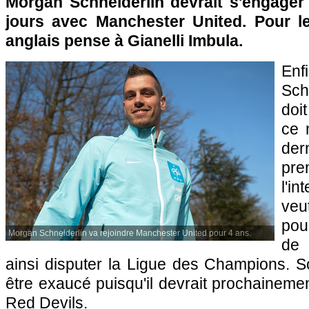
Morgan Schneiderlin devrait s'engager
jours avec Manchester United. Pour le
anglais pense à Gianelli Imbula.
En
Sch
doi
ce 
de
pre
l'i
veu
pou
Morgan Schneiderlin va rejoindre Manchester United pour 4 ans.
de 
ainsi disputer la Ligue des Champions. S
être exaucé puisqu'il devrait prochaineme
Red Devils.