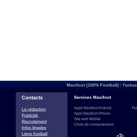
Maxifoot (100% Football) : l'actua
Services Maxifoot
Contacts
Appli Maxifoot Android
Flu
La rédaction
Appli Maxifoot iPhone
Publicité
Site web Mobile
Recrutement
Choix de consentement
Infos légales
Liens football