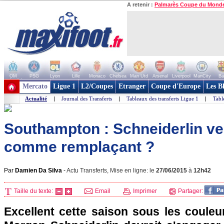
A retenir :
Palmarès Coupe du Mond
OM
PSG
Lyon
Lille
Monaco
Chelsea
Man Utd
Arsenal
Liverpool
ManCity
Ba
+ de clubs
Mercato
Ligue 1
L2/Coupes
Etranger
Coupe d'Europe
Les B
Actualité
|
Journal des Transferts
|
Tableaux des transferts Ligue 1
|
Tabl
Southampton : Schneiderlin ve
comme remplaçant ?
Par
Damien Da Silva
-
Actu Transferts, Mise en ligne: le
27/06/2015
à
12h42
Taille du texte:
Email
Imprimer
Partager:
Excellent cette saison sous les coule