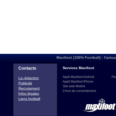
Maxifoot (100% Football) : l'actua
Services Maxifoot
Contacts
Appli Maxifoot Android
Flu
La rédaction
Appli Maxifoot iPhone
Publicité
Site web Mobile
Recrutement
Choix de consentement
Infos légales
Liens football