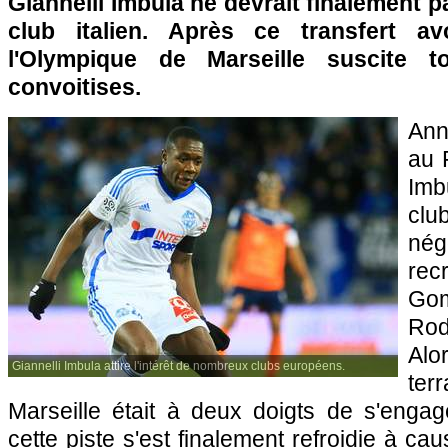
Giannelli Imbula ne devrait finalement p
club italien. Après ce transfert av
l'Olympique de Marseille suscite t
convoitises.
Ann
au 
Imb
clu
nég
rec
Gom
Rod
Alo
Giannelli Imbula attire l'intérêt de nombreux clubs européens.
ter
Marseille était à deux doigts de s'engage
cette piste s'est finalement refroidie à ca