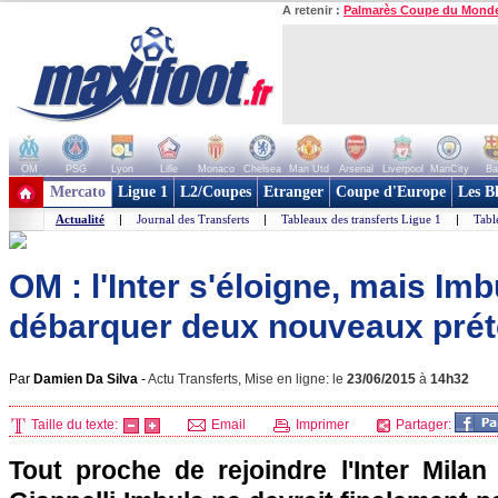
A retenir :
Palmarès Coupe du Mond
OM
PSG
Lyon
Lille
Monaco
Chelsea
Man Utd
Arsenal
Liverpool
ManCity
Ba
+ de clubs
Mercato
Ligue 1
L2/Coupes
Etranger
Coupe d'Europe
Les B
Actualité
|
Journal des Transferts
|
Tableaux des transferts Ligue 1
|
Tabl
OM : l'Inter s'éloigne, mais Imb
débarquer deux nouveaux prét
Par
Damien Da Silva
-
Actu Transferts, Mise en ligne: le
23/06/2015
à
14h32
Taille du texte:
Email
Imprimer
Partager:
Tout proche de rejoindre l'Inter Milan