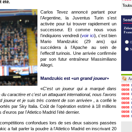
t été.
Toulo
Carlos Tevez annoncé partant pour
l'Argentine, la Juventus Turin s'est
Sond
activée pour lui trouver rapidement un
Zidan
successeur. Et comme nous vous
Franc
l'indiquions vendredi (
voir ici
), c'est bien
Mario Mandzukic (29 ans) qui
O
succédera à l'Apache au sein de
l'effectif turinois. Une arrivée confirmée
par son futur entraîneur Massimiliano
Allegri.
Mandzukic est «
un grand joueur
»
Ac
de la Juve
08/08
«
C'est un joueur qui a marqué dans
08/08
a du caractère et c'est un attaquant international, nous l'avons
08/08
08/08
d joueur et je suis très content de son arrivée
» , a confié le
08/08
tés par Sky Italia. Coût de l'opération estimé à 18 millions
08/08
 d'euros par l'Atletico Madrid l'été dernier.
08/08
08/08
08/08
 compétitions confondues lors de ses deux saisons passées
08/08
 a fait parler la poudre à l'Atletico Madrid en inscrivant 20
08/08