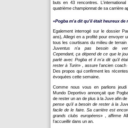
buts en 43 rencontres. L'international
quatrième championnat de sa carrière apr
«
Pogba m'a dit qu'il était heureux de 
Egalement interrogé sur le dossier Pa
ans), Allegri en a profité pour envoyer
tous les courtisans du milieu de terrain 
Juventus n'a pas besoin de ven
Cependant, ça dépend de ce que le joue
parlé avec Pogba et il m'a dit qu'il éta
rester à Turin
» , assure l'ancien coach
Des propos qui confirment les récentes
évoquées cette semaine.
Comme nous vous en parlions jeudi
Mundo Deportivo annonçait que Pogba 
de rester un an de plus à la Juve afin d
pense qu'il a besoin de rester à la Ju
facile de le faire. Sa carrière est enc
grands clubs européens
» , affirme A
l'accueillir dans un an.