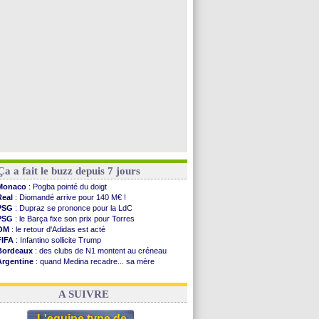
Monaco
: Camara a la cote en Angleterre
Amical
: encore une défaite pour Strasbourg
OM
: la piste Goore en attaque
PSG
: ça négocie avec le Barça pour Torres
Voir toutes les brèves
Ça a fait le buzz depuis 7 jours
Monaco
: Pogba pointé du doigt
Real
: Diomandé arrive pour 140 M€ !
PSG
: Dupraz se prononce pour la LdC
PSG
: le Barça fixe son prix pour Torres
OM
: le retour d'Adidas est acté
FIFA
: Infantino sollicite Trump
Bordeaux
: des clubs de N1 montent au créneau
Argentine
: quand Medina recadre... sa mère
Real
: le démenti de Leipzig pour Diomandé
OM
: le club prêt à libérer Kondogbia ?
A SUIVRE
L'equipe type de