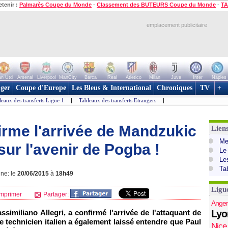
etenir :
Palmarès Coupe du Monde
-
Classement des BUTEURS Coupe du Monde
-
TA
emplacement publicitaire
n Utd
Arsenal
Liverpool
ManCity
Barca
Real
Atletico
Milan
Juve
Inter
Naples
ger
Coupe d'Europe
Les Bleus & International
Chroniques
TV
+
leaux des transferts Ligue 1
|
Tableaux des transferts Etrangers
|
firme l'arrivée de Mandzukic
Lien
Mer
sur l'avenir de Pogba !
Le
Le
Ta
gne: le
20/06/2015
à
18h49
Ligu
mprimer
Partager:
Anger
ssimiliano Allegri, a confirmé l'arrivée de l'attaquant de
Lyo
e technicien italien a également laissé entendre que Paul
Nice