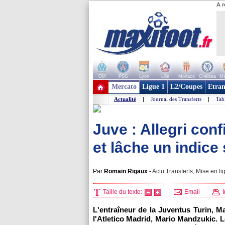
A r
OM
PSG
Lyon
Lille
Monaco
Chelsea
Ma
+ de clubs
Mercato
Ligue 1
L2/Coupes
Etran
Actualité
|
Journal des Transferts
|
Tab
Juve : Allegri con
et lâche un indice 
Par
Romain Rigaux
-
Actu Transferts, Mise en li
Taille du texte:
Email
I
L'entraîneur de la Juventus Turin, Ma
l'Atletico Madrid, Mario Mandzukic. L