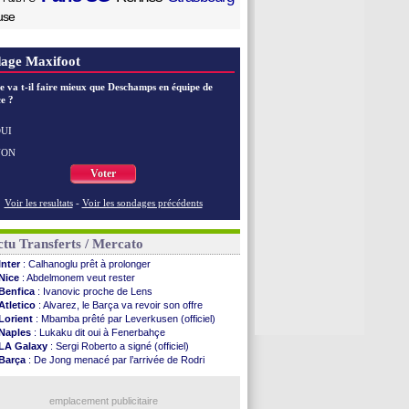
use
age Maxifoot
e va t-il faire mieux que Deschamps en équipe de
e ?
UI
NON
Voter
Voir les resultats
-
Voir les sondages précédents
tu Transferts / Mercato
Inter
: Calhanoglu prêt à prolonger
Nice
: Abdelmonem veut rester
Benfica
: Ivanovic proche de Lens
Atletico
: Alvarez, le Barça va revoir son offre
Lorient
: Mbamba prêté par Leverkusen (officiel)
Naples
: Lukaku dit oui à Fenerbahçe
LA Galaxy
: Sergi Roberto a signé (officiel)
Barça
: De Jong menacé par l’arrivée de Rodri
Nottingham
: O. Diomande arrive pour 40 M€
Lens
: Ganiou prolongé jusqu'en 2030 (officiel)
Atletico
: Almada rejoint River Plate (off.)
emplacement publicitaire